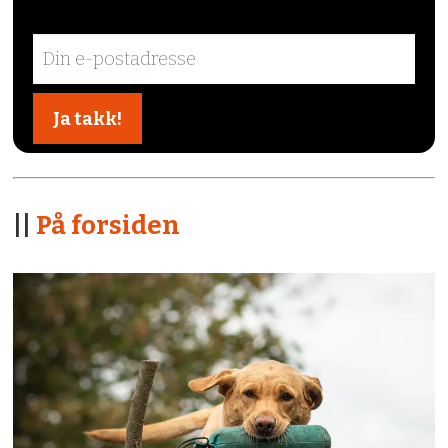
||
På forsiden