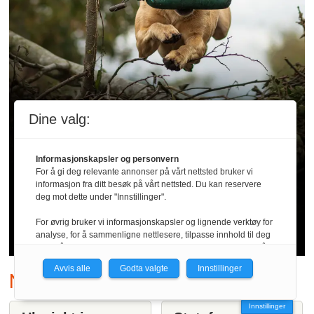
Dine valg:
Årets jakthund
Informasjonskapsler og personvern
For å gi deg relevante annonser på vårt nettsted bruker vi
informasjon fra ditt besøk på vårt nettsted. Du kan reservere
Hathersage er «Årets
deg mot dette under "Innstillinger".
jakthund»
For øvrig bruker vi informasjonskapsler og lignende verktøy for
analyse, for å sammenligne nettlesere, tilpasse innhold til deg
og for å utvikle og tilby nødvendig funksjonalitet. Les mer i vår
personvernerklæring.
Avvis alle
Godta valgte
Innstillinger
Nyheter i kortform:
Vi er med i Fagpressen-nettverket. Om du samtykker under, vil
du få relevante annonser på nettstedene til medlemmene i
Innstillinger
nettverket basert på informasjon fra dine besøk på tvers av