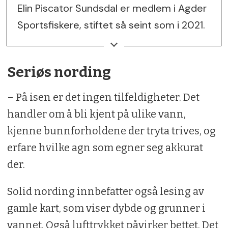
Elin Piscator Sundsdal er medlem i Agder
Sportsfiskere, stiftet så seint som i 2021.
Etter vel et års virksomhet teller
foreningen 60 fiskefrelste, som er aktive
Seriøs nording
innen alle former for sportsfiske,
– På isen er det ingen tilfeldigheter. Det
arrangerer kurs og foredrag. Elin tilbyr
handler om å bli kjent på ulike vann,
nybegynnerkurs i isfiske for damer.
kjenne bunnforholdene der tryta trives, og
Foreningen er engasjert i kultivering av
erfare hvilke agn som egner seg akkurat
ca. 15 sjøørretbekker mellom Grimstad
der.
og Tvedestrand.
Solid nording innbefatter også lesing av
gamle kart, som viser dybde og grunner i
vannet. Også lufttrykket påvirker bettet. Det