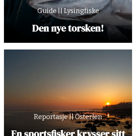
Guide || Lysingfiske
Den nye torsken!
Reportasje || Österlen
En sportsfisker krysser sitt