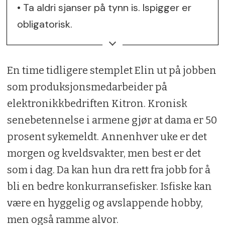
• Ta aldri sjanser på tynn is. Ispigger er
obligatorisk.
• Bruk brodder
En time tidligere stemplet Elin ut på jobben
• Kle deg godt i flere lag ull. Vind- og
som produksjonsmedarbeider på
vanntette klær ytterst
elektronikkbedriften Kitron. Kronisk
• Bruk gjerne varmeposer i lommer og
senebetennelse i armene gjør at dama er 50
sko.
prosent sykemeldt. Annenhver uke er det
morgen og kveldsvakter, men best er det
som i dag. Da kan hun dra rett fra jobb for å
bli en bedre konkurransefisker. Isfiske kan
være en hyggelig og avslappende hobby,
men også ramme alvor.