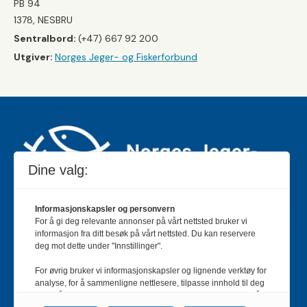
PB 94
1378, NESBRU
Sentralbord:
(+47) 667 92 200
Utgiver:
Norges Jeger- og Fiskerforbund
Dine valg:
Informasjonskapsler og personvern
For å gi deg relevante annonser på vårt nettsted bruker vi
Jakt & Fiske er landets største og eldste magasin for
informasjon fra ditt besøk på vårt nettsted. Du kan reservere
jakt- og fiskeinteresserte med 195 000 månedlige
deg mot dette under "Innstillinger".
lesere og et opplag på rundt 90 000 eksemplarer.
For øvrig bruker vi informasjonskapsler og lignende verktøy for
Bladet er en månedlig publikasjon og utgis av Norges
analyse, for å sammenligne nettlesere, tilpasse innhold til deg
Jeger- og Fiskerforbund.
Meld deg inn her
.
og for å utvikle og tilby nødvendig funksjonalitet. Les mer i vår