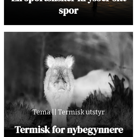
spor
Tema || Termisk utstyr
Termisk for nybegynnere