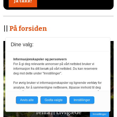
||
På forsiden
Dine valg:
Informasjonskapsler og personvern
For å gi deg relevante annonser på vårt nettsted bruker vi
informasjon fra ditt besøk på vårt nettsted. Du kan reservere
deg mot dette under "Innstillinger".
For øvrig bruker vi informasjonskapsler og lignende verktøy for
analyse, for å sammenligne nettlesere, tilpasse innhold til deg
og for å utvikle og tilby nødvendig funksjonalitet. Les mer i vår
personvernerklæring.
Avvis alle
Godta valgte
Innstillinger
Vi er med i Fagpressen-nettverket. Om du samtykker under, vil
Tema || Livsglede
du få relevante annonser på nettstedene til medlemmene i
Innstillinger
nettverket basert på informasjon fra dine besøk på tvers av