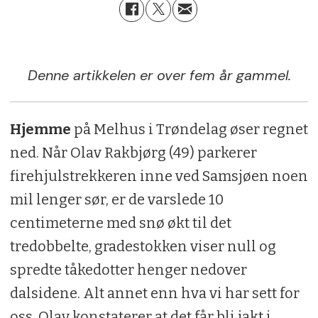
Denne artikkelen er over fem år gammel.
Hjemme
på Melhus i Trøndelag øser regnet
ned. Når Olav Rakbjørg (49) parkerer
firehjulstrekkeren inne ved Samsjøen noen
mil lenger sør, er de varslede 10
centimeterne med snø økt til det
tredobbelte, gradestokken viser null og
spredte tåkedotter henger nedover
dalsidene. Alt annet enn hva vi har sett for
oss. Olav konstaterer at det får bli jakt i