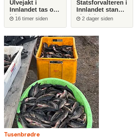
Ulvejakt i
Statsforvalteren i
Innlandet tas opp
Innlandet stanser
igjen
ulvejakt
16 timer siden
2 dager siden
Tusenbrødre