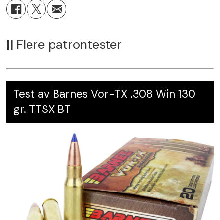
Karakter:
4
Leverandør:
Blaser Norge AS,
blaser-
group.com
||
Flere patrontester
Test av Barnes Vor-TX .308 Win 130
gr. TTSX BT