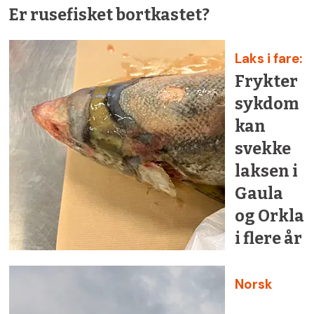
Er rusefisket bortkastet?
Laks i fare:
Frykter
sykdom
kan
svekke
laksen i
Gaula
og Orkla
i flere år
Norsk