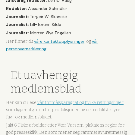
Ansvarlig redaktør:
Leif Ø. Haug
Redaktør:
Alexander Schindler
Journalist:
Torgeir W. Skancke
Journalist:
Lill-Torunn Kilde
Journalist:
Morten Øye Engelien
våre kontaktopplysninger
vår
Her finner du
, og
personvernerklæring
.
Et uavhengig
medlemsblad
Her kan du lese
vår formålsparagraf og hvilke retningslinjer
som ligger til grunn for produksjonen av det redaktørstyre
fag- og medlemsbladet.
Jakt & Fiske arbeider etter Vær Varsom-plakatens regler for
god presseskikk. Den som mener seg rammet av urettmessig