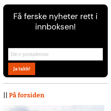
Få ferske nyheter rett i
innboksen!
||
På forsiden