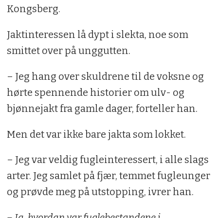
Boka jeg aldri glemmer:
Yngvar Hagens
Kongsberg.
Rovfuglene og viltpleien
Jaktinteressen lå dypt i slekta, noe som
Lytter til:
God visesang, merker
smittet over på unggutten.
generasjonsgapet når jeg hører dagens
– Jeg hang over skuldrene til de voksne og
ungdomsmusikk
hørte spennende historier om ulv- og
Favorittrett:
Tiur à la Schønberg Erken
bjønnejakt fra gamle dager, forteller han.
Best i glasset:
I dag nesten
Men det var ikke bare jakta som lokket.
avholdsmann, men en dobbel Famous
Grouse etter endt jakt smaker
– Jeg var veldig fugleinteressert, i alle slags
fortreffelig
arter. Jeg samlet på fjær, temmet fugleunger
og prøvde meg på utstopping, ivrer han.
Drømmer om:
Septemberdager i Alaska
– Ja, hvordan var fuglebestandene i