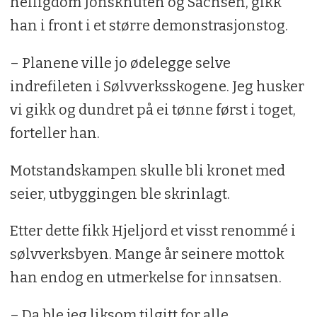
helligdom Jonsknuten og Sachsen, gikk
han i front i et større demonstrasjonstog.
– Planene ville jo ødelegge selve
indrefileten i Sølvverksskogene. Jeg husker
vi gikk og dundret på ei tønne først i toget,
forteller han.
Motstandskampen skulle bli kronet med
seier, utbyggingen ble skrinlagt.
Etter dette fikk Hjeljord et visst renommé i
sølvverksbyen. Mange år seinere mottok
han endog en utmerkelse for innsatsen.
– Da ble jeg liksom tilgitt for alle