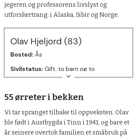
jegeren og professorens livslyst og
utforskertrang: i Alaska, Sibir og Norge.
Olav Hjeljord (83)
Bosted:
Ås
Sivilstatus:
Gift, to barn og to
barnebarn
Bakgrunn/yrke:
Viltbiolog, professor
55 ørreter i bekken
emeritus, NMBU
Vi tar spranget tilbake til oppveksten. Olav
Lidenskap:
Ivrig samler av gammel
ble født i Austbygda i Tinn i 1941, og bare et
jaktlitteratur
år seinere overtok familien et småbruk på