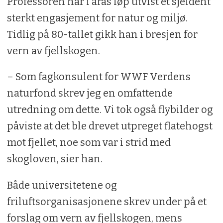
Professoren har i åras løp utvist et sjeldent
sterkt engasjement for natur og miljø.
Tidlig på 80-tallet gikk han i bresjen for
vern av fjellskogen.
– Som fagkonsulent for WWF Verdens
naturfond skrev jeg en omfattende
utredning om dette. Vi tok også flybilder og
påviste at det ble drevet utpreget flatehogst
mot fjellet, noe som var i strid med
skogloven, sier han.
Både universitetene og
friluftsorganisasjonene skrev under på et
forslag om vern av fjellskogen, mens