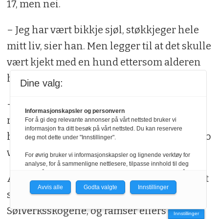
17, men nei.
– Jeg har vært bikkje sjøl, støkkjeger hele
mitt liv, sier han. Men legger til at det skulle
vært kjekt med en hund ettersom alderen
har sneket ham i hælene.
Dine valg:
– Bakkene er jo blitt brattere og fuglene
Informasjonskapsler og personvern
raskere enn de var i gamle dager. Men etter
For å gi deg relevante annonser på vårt nettsted bruker vi
informasjon fra ditt besøk på vårt nettsted. Du kan reservere
hvert er turene og kameratskapet blitt desto
deg mot dette under "Innstillinger".
viktigere, sier han.
For øvrig bruker vi informasjonskapsler og lignende verktøy for
analyse, for å sammenligne nettlesere, tilpasse innhold til deg
og for å utvikle og tilby nødvendig funksjonalitet. Les mer i vår
Av favorittområder nevner han Tinn og det
personvernerklæring.
Avvis alle
Godta valgte
Innstillinger
som ennå er igjen av uberørte områder i
Vi er med i Fagpressen-nettverket. Om du samtykker under, vil
du få relevante annonser på nettstedene til medlemmene i
Sølverksskogene, og ramser ellers opp en
Innstillinger
nettverket basert på informasjon fra dine besøk på tvers av