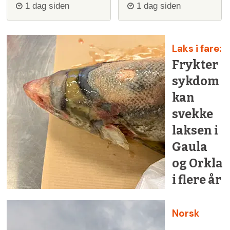
ulvejakt
ulv
1 dag siden
1 dag siden
Laks i fare:
Frykter
sykdom
kan
svekke
laksen i
Gaula
og Orkla
i flere år
Norsk