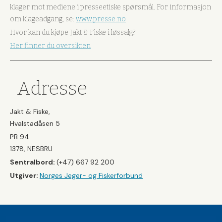
klager mot mediene i presseetiske spørsmål. For informasjon
om klageadgang, se:
www.presse.no
Hvor kan du kjøpe Jakt & Fiske i løssalg?
Her finner du oversikten
Adresse
Jakt & Fiske,
Hvalstadåsen 5
PB 94
1378, NESBRU
Sentralbord:
(+47) 667 92 200
Utgiver:
Norges Jeger- og Fiskerforbund