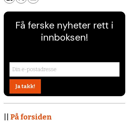
Få ferske nyheter rett i
innboksen!
||
På forsiden