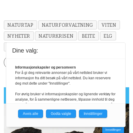
Finske elgbestandsestimater
Hirven kanta-
arviot Luonnonvarakeskus
(luke.fi).
NATURTAP
NATURFORVALTNING
VITEN
Histøl og Hjeljord 1995.
Sør-norske elgbeiter,
NYHETER
NATURKRISEN
BEITE
ELG
kvalitet og bæreevne
. IBN – Viltrapport 1.
KLIMA
Dine valg:
Meland m.fl. 2019.
Elgbeitetaksering i Østfold
2019
. Faun Naturforvaltning, R 22.
Informasjonskapsler og personvern
For å gi deg relevante annonser på vårt nettsted bruker vi
Solberg, m.fl. 2022.
Hjortevilt 1991-2021
. NINA
informasjon fra ditt besøk på vårt nettsted. Du kan reservere
|| Mer viten
Rapport 2141.
deg mot dette under "Innstillinger".
Viten: Pelsskifte
For øvrig bruker vi informasjonskapsler og lignende verktøy for
Wam og Hjeljord, 2010.
Moose summer and
analyse, for å sammenligne nettlesere, tilpasse innhold til deg
og for å utvikle og tilby nødvendig funksjonalitet. Les mer i vår
winter diets along a large scale gradient of
personvernerklæring.
Avvis alle
Godta valgte
Innstillinger
forage availability in southern Norway
. Eur. J.
Vi er med i Fagpressen-nettverket. Om du samtykker under, vil
du få relevante annonser på nettstedene til medlemmene i
Wildl. Res. 56.
Innstillinger
nettverket basert på informasjon fra dine besøk på tvers av