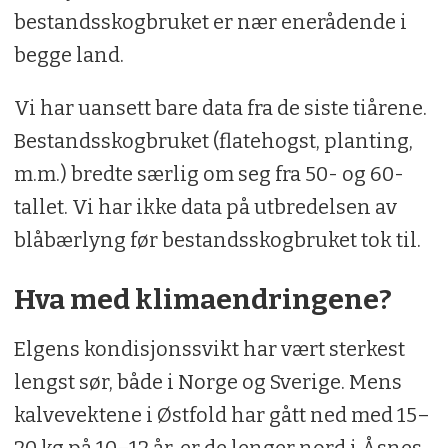
bestandsskogbruket er nær enerådende i
begge land.
Vi har uansett bare data fra de siste tiårene.
Bestandsskogbruket (flatehogst, planting,
m.m.) bredte særlig om seg fra 50- og 60-
tallet. Vi har ikke data på utbredelsen av
blåbærlyng før bestandsskogbruket tok til.
Hva med klimaendringene?
Elgens kondisjonssvikt har vært sterkest
lengst sør, både i Norge og Sverige. Mens
kalvevektene i Østfold har gått ned med 15–
20 kg på 10–12 år, er de lenger nord i Åsnes