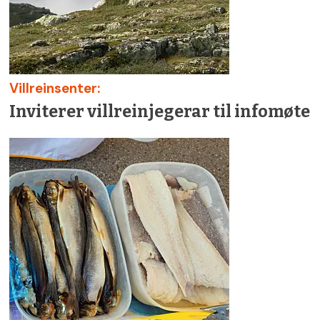
Villreinsenter:
Inviterer villreinjegerar til infomøte