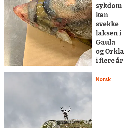
sykdom
kan
svekke
laksen i
Gaula
og Orkla
i flere år
Norsk