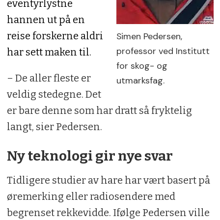
eventyrlystne
hannen
u
t på en
reise forskerne aldri
Simen Pedersen,
professor ved Institutt
har sett maken til.
for skog- og
– De aller fleste er
utmarksfag.
veldig stedegne. Det
er bare denne som har dratt så fryktelig
langt, sier Pedersen.
Ny teknologi gir nye svar
Tidligere studier av hare har vært basert på
øremerking eller radiosendere med
begrenset rekkevidde. Ifølge Pedersen ville