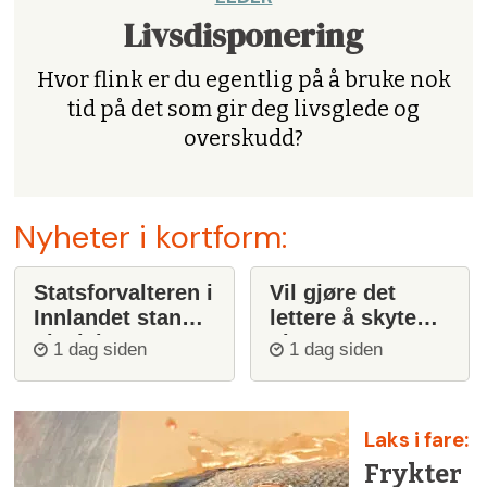
Livsdisponering
Hvor flink er du egentlig på å bruke nok
tid på det som gir deg livsglede og
overskudd?
Nyheter i kortform:
Statsforvalteren i
Vil gjøre det
Innlandet stanser
lettere å skyte
ulvejakt
ulv
1 dag siden
1 dag siden
Laks i fare:
Frykter