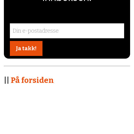
||
På forsiden