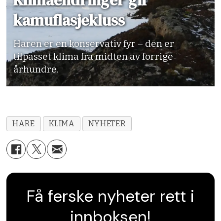
Klimaendringer gir
kamuflasjekluss
Haren er en konservativ fyr – den er
tilpasset klima fra midten av forrige
århundre.
HARE
KLIMA
NYHETER
Få ferske nyheter rett i
innboksen!