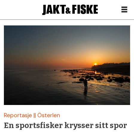
Siste
nytt
om
sverige
–
Jakt
Reportasje || Österlen
&
En sportsfisker krysser sitt spor
Fiske