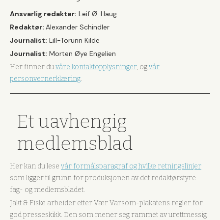
Ansvarlig redaktør:
Leif Ø. Haug
Redaktør:
Alexander Schindler
Journalist:
Lill-Torunn Kilde
Journalist:
Morten Øye Engelien
Her finner du
våre kontaktopplysninger
, og
vår
personvernerklæring
.
Et uavhengig
medlemsblad
Her kan du lese
vår formålsparagraf og hvilke retningslinjer
som ligger til grunn for produksjonen av det redaktørstyre
fag- og medlemsbladet.
Jakt & Fiske arbeider etter Vær Varsom-plakatens regler for
god presseskikk. Den som mener seg rammet av urettmessig