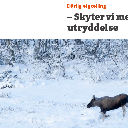
Dårlig elgtelling:
a
– Skyter vi m
utryddelse