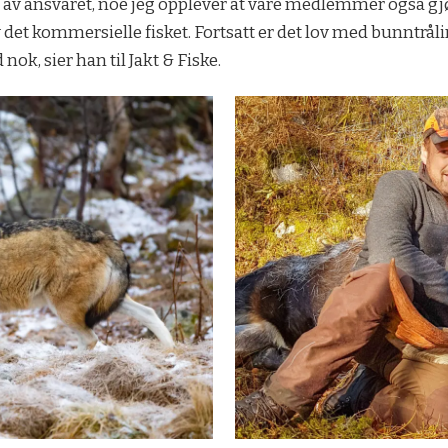
el av ansvaret, noe jeg opplever at våre medlemmer også gjør
v det kommersielle fisket. Fortsatt er det lov med bunntrål
nok, sier han til Jakt & Fiske.