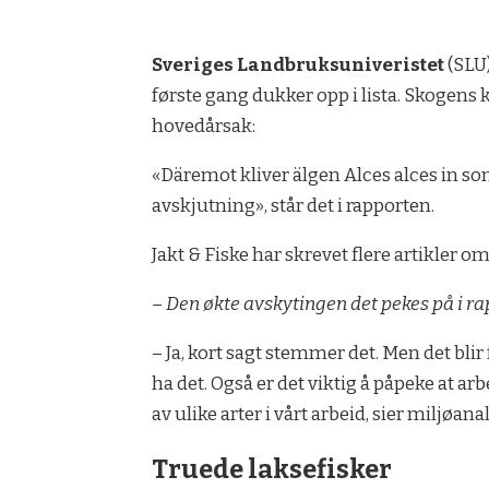
Sveriges Landbruksuniveristet
(SLU)
første gang dukker opp i lista. Skogens 
hovedårsak:
«Däremot kliver älgen Alces alces in so
avskjutning», står det i rapporten.
Jakt & Fiske har skrevet flere artikler 
– Den økte avskytingen det pekes på i r
– Ja, kort sagt stemmer det. Men det blir
ha det. Også er det viktig å påpeke at a
av ulike arter i vårt arbeid, sier miljø
Truede laksefisker