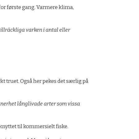
for første gang. Varmere klima,
llräckliga varken i antal eller
erkt truet. Også her pekes det særlig på
nnerhet långlivade arter som vissa
yttet til kommersielt fiske.