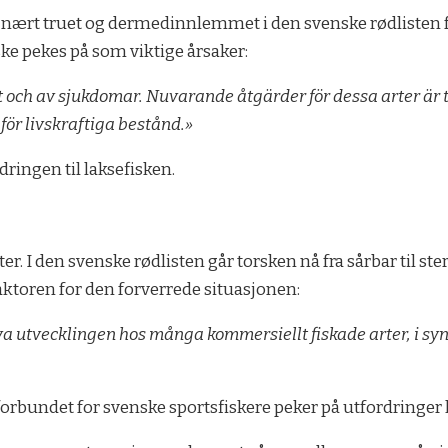
om nært truet og dermedinnlemmet i den svenske rødlisten 
e pekes på som viktige årsaker:
 och av sjukdomar. Nuvarande åtgärder för dessa arter är ti
för livskraftiga bestånd.»
dringen til laksefisken.
ter. I den svenske rødlisten går torsken nå fra sårbar til st
aktoren for den forverrede situasjonen:
iva utvecklingen hos många kommersiellt fiskade arter, i sy
bundet for svenske sportsfiskere peker på utfordringer kn