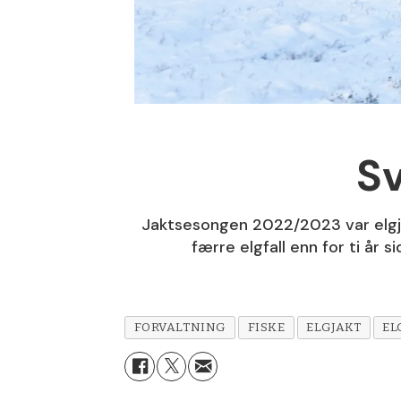
Sv
Jaktsesongen 2022/2023 var elgjak
færre elgfall enn for ti år s
FORVALTNING
FISKE
ELGJAKT
EL