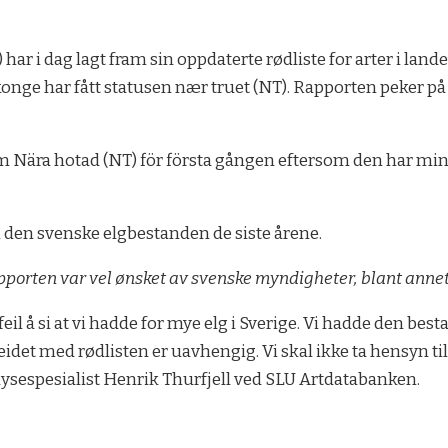
 har i dag lagt fram sin oppdaterte rødliste for arter i lande
konge har fått statusen nær truet (NT). Rapporten peker på
m Nära hotad (NT) för första gången eftersom den har minsk
om den svenske elgbestanden de siste årene.
apporten var vel ønsket av svenske myndigheter, blant anne
 feil å si at vi hadde for mye elg i Sverige. Vi hadde den be
rbeidet med rødlisten er uavhengig. Vi skal ikke ta hensyn
analysespesialist Henrik Thurfjell ved SLU Artdatabanken.