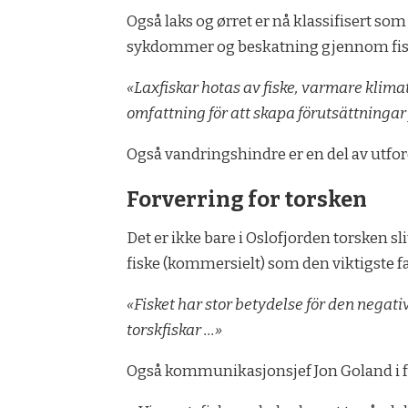
Også laks og ørret er nå klassifisert s
sykdommer og beskatning gjennom fisk
«Laxfiskar hotas av fiske, varmare klimat
omfattning för att skapa förutsättningar 
Også vandringshindre er en del av utfor
Forverring for torsken
Det er ikke bare i Oslofjorden torsken sli
fiske (kommersielt) som den viktigste f
«Fisket har stor betydelse för den negat
torskfiskar …»
Også kommunikasjonsjef Jon Goland i for