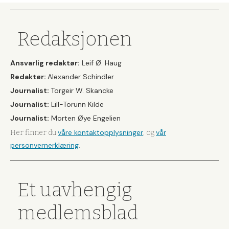
Redaksjonen
Ansvarlig redaktør:
Leif Ø. Haug
Redaktør:
Alexander Schindler
Journalist:
Torgeir W. Skancke
Journalist:
Lill-Torunn Kilde
Journalist:
Morten Øye Engelien
våre kontaktopplysninger
vår
Her finner du
, og
personvernerklæring
.
Et uavhengig
medlemsblad