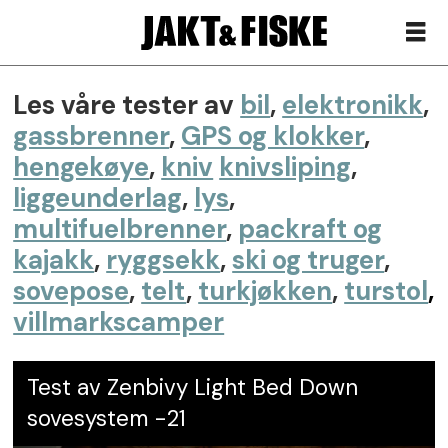
Les våre tester av
bil
,
elektronikk
,
Sovepose
gassbrenner
,
GPS og klokker
,
-
hengekøye
,
kniv
knivsliping
,
liggeunderlag
,
lys
,
Test
multifuelbrenner
,
packraft og
av
kajakk
,
ryggsekk
,
ski og truger
,
sovepose
,
telt
,
turkjøkken
,
turstol
,
soveposer
villmarkscamper
for
Test av Zenbivy Light Bed Down
sommer
sovesystem -21
og