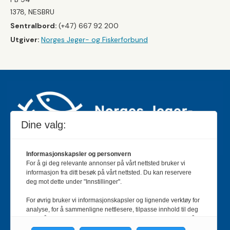
1378, NESBRU
Sentralbord:
(+47) 667 92 200
Utgiver:
Norges Jeger- og Fiskerforbund
Dine valg:
Informasjonskapsler og personvern
For å gi deg relevante annonser på vårt nettsted bruker vi
Jakt & Fiske er landets største og eldste magasin for
informasjon fra ditt besøk på vårt nettsted. Du kan reservere
jakt- og fiskeinteresserte med 195 000 månedlige
deg mot dette under "Innstillinger".
lesere og et opplag på rundt 90 000 eksemplarer.
For øvrig bruker vi informasjonskapsler og lignende verktøy for
Bladet er en månedlig publikasjon og utgis av Norges
analyse, for å sammenligne nettlesere, tilpasse innhold til deg
Jeger- og Fiskerforbund.
Meld deg inn her
.
og for å utvikle og tilby nødvendig funksjonalitet. Les mer i vår
personvernerklæring.