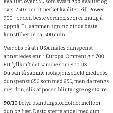
kvalitet, over 550 som svært god kvalitet og
over 750 som utmerket kvalitet. Fill Power
900+ er den beste verdien som er mulig å
oppnå. Til sammenligning gir de beste
kunstfiberne ca. 500 cuin.
Vær obs på at i USA måles dunspenst
annerledes enn i Europa. Omtrent gir 700
EU fyllkraft det samme som 800 US.
Du kan få samme isolasjonseffekt med f.eks.
dunspenst 650 som med 850, men da trengs
mer dun, slik at posen blir tyngre og større.
90/10
betyr blandingsforholdet mellom
dun og fjær. Desto større andel med dun,