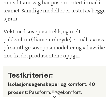
hensiktsmessig har posene rotert innad i
teamet. Samtlige modeller er testet av begge
kjønn.
Vekt med soveposetrekk, og reelt
pakkvolum (diameter/høyde) er målt av oss
på samtlige soveposemodeller og vil avvike
noe fra det produsentene oppgir.
Testkriterier:
Isolasjonsegenskaper og komfort, 40
prosent:
Passform, liggekomfort,
opplevd pusteegenskaper, varmekrave,
hette, dunklaff-isolering ved glidelåser,