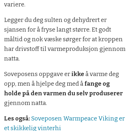
T-LIMIT:
Temperaturen som en vanlig
variere.
mann kan sove i åtte timer i en
Legger du deg sulten og dehydrert er
fosterstilling uten å våkne.
sjansen for å fryse langt større. Et godt
T-EXTREME:
Her er det snakk om
måltid og nok væske sørger for at kroppen
overlevelse: minimumstemperaturen der
har drivstoff til varmeproduksjon gjennom
en vanlig kvinne kan ligge i seks timer
natta.
uten fare for død av hypotermi (selv om
frostskader fremdeles er mulig).
Soveposens oppgave er
ikke
å varme deg
opp, men å hjelpe deg med å
fange og
holde på den varmen du selv produserer
gjennom natta.
Les også:
Soveposen Warmpeace Viking er
et skikkelig vinterhi