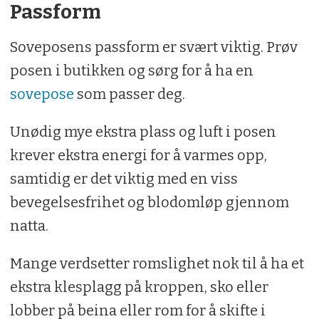
Passform
innerstoff, opplevd dunsspenst (loft)
posens evne til å holde dunet på plass,
Soveposens passform er svært viktig. Prøv
fotpose (romslighet og isolasjon).
posen i butikken og sørg for å ha en
sovepose
som passer deg.
Funksjonalitet og praktiske detaljer, 30
prosent:
Hemper for oppheng til tørk,
Unødig mye ekstra plass og luft i posen
slitestyrke og vanntoleranse i ytterstoff,
krever ekstra energi for å varmes opp,
tørkeegenskaper, pusteegenskaper,
samtidig er det viktig med en viss
forsterkninger i hette og fotpose,
bevegelsesfrihet og blodomløp gjennom
komprimeringspose, hemper, lommer,
natta.
vaskbarhet og tørking.
Mange verdsetter romslighet nok til å ha et
Pris, 30 prosent:
Veid opp mot volum,
ekstra klesplagg på kroppen, sko eller
vekt, isolasjonsegenskaper og
lobber på beina eller rom for å skifte i