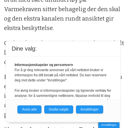
Varmekraven sitter behagelig der den skal
og den ekstra kanalen rundt ansiktet gir
ekstra beskyttelse.
Godt polstret hette som sitter godt og enkelt
Dine valg:
lar seg snurpe igjen ved behov. Slitesterkt
og vannavvisende ytterstoff.
Informasjonskapsler og personvern
For å gi deg relevante annonser på vårt nettsted bruker vi
informasjon fra ditt besøk på vårt nettsted. Du kan reservere
Kjekk, men litt liten innvendig lomme som
deg mot dette under "Innstillinger".
er litt vanskelig å finne. Både dun,
For øvrig bruker vi informasjonskapsler og lignende verktøy for
innerstoff og ytterstoff er impregnert uten
analyse, for å sammenligne nettlesere, tilpasse innhold til deg
og for å utvikle og tilby nødvendig funksjonalitet. Les mer i vår
at det går på bekostning av
personvernerklæring.
Avvis alle
Godta valgte
Innstillinger
pustegenskapene.
Vi er med i Fagpressen-nettverket. Om du samtykker under, vil
du få relevante annonser på nettstedene til medlemmene i
Innstillinger
nettverket basert på informasjon fra dine besøk på tvers av