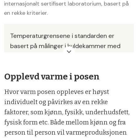
internasjonalt sertifisert laboratorium, basert på
en rekke kriterier.
Temperaturgrensene i standarden er
basert på målinger i kuldekammer med
en termostatregulert dokke i soveposen
og måler fire temperaturvurderinger.
Opplevd varme i posen
T-UPPER/MAX:
Øvre temperatur for en
voksen mann uten overdrevet svette.
Hvor varm posen oppleves er høyst
individuelt og påvirkes av en rekke
T-COMFORT:
Temperaturen som en
faktorer, som kjønn, fysikk, underhudsfett,
voksen kvinne kan forvente å sove
fysisk form etc. Både mellom kjønn og fra
komfortabelt i en avslappet stilling.
person til person vil varmeproduksjonen