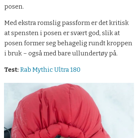
funksjonalitet. Til syvende og sist koker
posen.
soveposevalget for den enkelte ned til
hvor mye varme og funksjonalitet man
Med ekstra romslig passform er det kritisk
kan få til lavest mulig pris, vekt og
at spensten i posen er svært god, slik at
pakkvolum.
posen former seg behagelig rundt kroppen
i bruk – også med bare ullundertøy på.
Test:
Rab Mythic Ultra 180