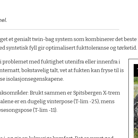
el.
et et genialt twin-bag system som kombinerer det beste f
syntetisk fyll gir optimalisert fukttoleranse og tørketid.
 problemet med fuktighet utenifra eller innenfra i
ternatt, bokstavelig talt, vet at fukten kan fryse til is
nse isolasjonsegenskapene.
e bruksområder: Brukt sammen er Spitsbergen X-trem
 alene er en dugelig vinterpose (T-lim -25), mens
sesongspose (T-lim -11).