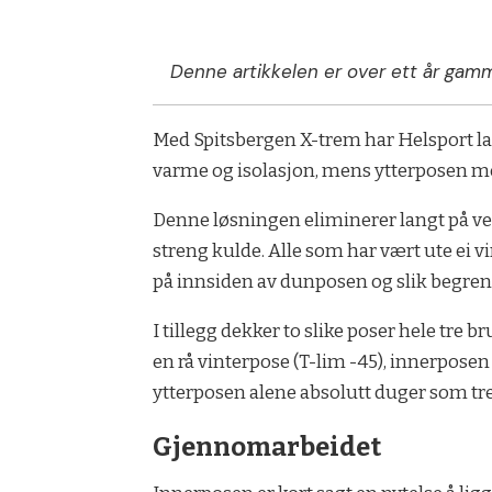
Denne artikkelen er over ett år gamm
Med Spitsbergen X-trem har Helsport lag
varme og isolasjon, mens ytterposen med 
Denne løsningen eliminerer langt på vei
streng kulde. Alle som har vært ute ei vin
på innsiden av dunposen og slik begre
I tillegg dekker to slike poser hele tr
en rå vinterpose (T-lim -45), innerposen
ytterposen alene absolutt duger som tre
Gjennomarbeidet