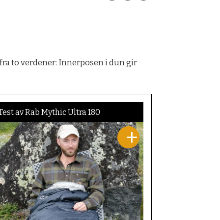
ra to verdener: Innerposen i dun gir
Test av Rab Mythic Ultra 180