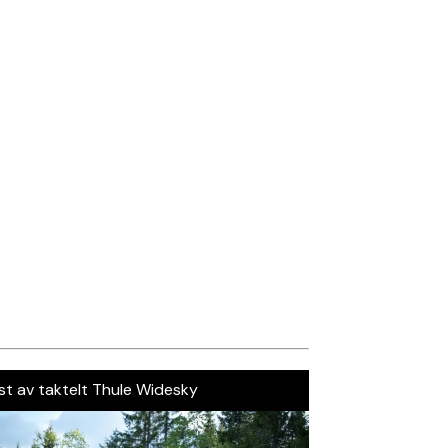
st av taktelt Thule Widesky