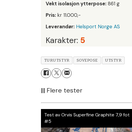
Vekt isolasjon ytterpose:
861 g
Pris:
kr 11.000,-
Leverandør:
Helsport Norge AS
Karakter:
5
TURUTSTYR
SOVEPOSE
UTSTYR
||
Flere tester
Test av Orvis Superfine Graphite 7,9 fot
#5