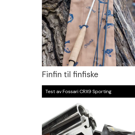
Finfin til finfiske
Test av Fossari CRX9 Sporting