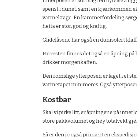
Innerposen er kort sagt en nytelse å ligg
spenst i dunet, samt en kjærkommen ekst
varmekrage. En kammerfordeling sørger 
hetta er stor, god og kraftig.
Glidelåsene har også en dunisolert klaf
Forresten finnes det også en åpning på 
drikker morgenkaffen.
Den romslige ytterposen er laget i et s
varmetapet minimeres. Også ytterposen k
Kostbar
Skal vi pirke litt, er åpningene på inner
store pakkvolumet og høy totalvekt gjør
Så er den jo også primært en ekspedisjo