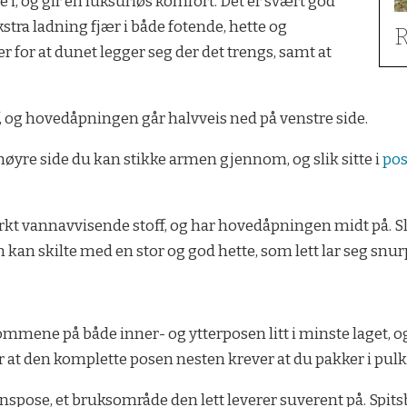
e i, og gir en luksuriøs komfort. Det er svært god
ra ladning fjær i både fotende, hette og
R
for at dunet legger seg der det trengs, samt at
f, og hovedåpningen går halvveis ned på venstre side.
høyre side du kan stikke armen gjennom, og slik sitte i
po
terkt vannavvisende stoff, og har hovedåpningen midt på. S
an skilte med en stor og god hette, som lett lar seg snur
lommene på både inner- og ytterposen litt i minste laget, og
 at den komplette posen nesten krever at du pakker i pulk
nspose, et bruksområde den lett leverer suverent på. Spits