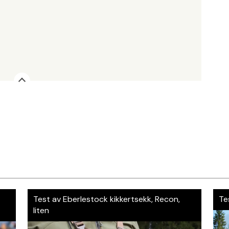
Test av Eberlestock kikkertsekk, Recon,
Te
liten