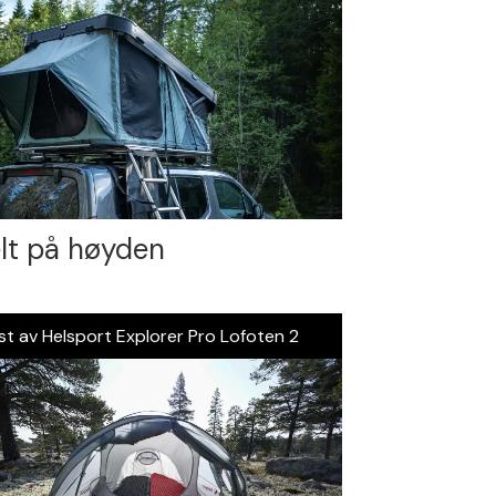
lt på høyden
st av Helsport Explorer Pro Lofoten 2