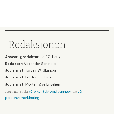
Redaksjonen
Ansvarlig redaktør:
Leif Ø. Haug
Redaktør:
Alexander Schindler
Journalist:
Torgeir W. Skancke
Journalist:
Lill-Torunn Kilde
Journalist:
Morten Øye Engelien
våre kontaktopplysninger
vår
Her finner du
, og
personvernerklæring
.