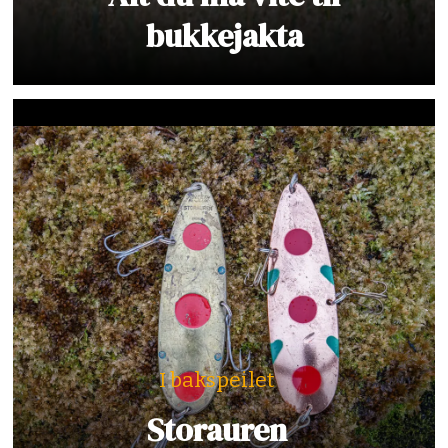
bukkejakta
I bakspeilet
Storauren