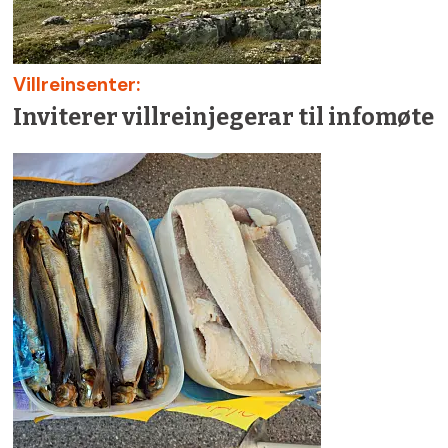
Villreinsenter:
Inviterer villreinjegerar til infomøte