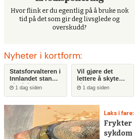
Hvor flink er du egentlig på å bruke nok
tid på det som gir deg livsglede og
overskudd?
Nyheter i kortform:
Statsforvalteren i
Vil gjøre det
Innlandet stanser
lettere å skyte
ulvejakt
ulv
1 dag siden
1 dag siden
Laks i fare:
Frykter
sykdom