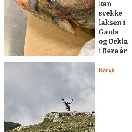
kan
svekke
laksen i
Gaula
og Orkla
i flere år
Norsk