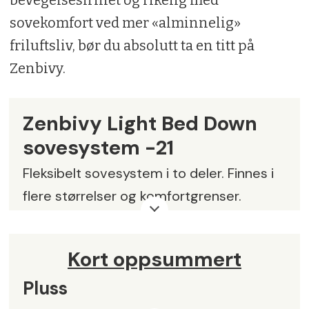
sovekomfort ved mer «alminnelig»
friluftsliv, bør du absolutt ta en titt på
Zenbivy.
Zenbivy Light Bed Down
sovesystem -21
Fleksibelt sovesystem i to deler. Finnes i
flere størrelser og komfortgrenser.
Vekt:
2184 gram (dyne, laken, pakkpose,
pakkremmer)
Kort oppsummert
Størrelse dyne:
229 x 163cm (størrelse
Pluss
XL)