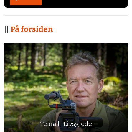
||
På forsiden
Tema || Livsglede