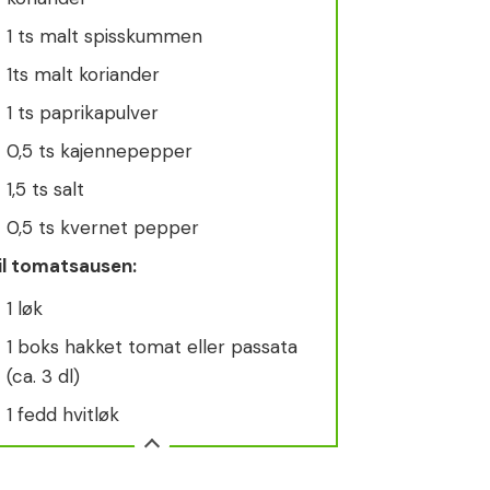
1 ts malt spisskummen
1ts malt koriander
1 ts paprikapulver
0,5 ts kajennepepper
1,5 ts salt
0,5 ts kvernet pepper
il tomatsausen:
1 løk
1 boks hakket tomat eller passata
(ca. 3 dl)
1 fedd hvitløk