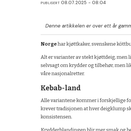
08.07.2025 - 08:04
PUBLISERT
Denne artikkelen er over ett år gamm
Norge
har kjøttkaker, svenskene köttb
Alt er varianter av stekt kjøttdeig, men 
selvsagt om krydder og tilbehør, men l
våre nasjonalretter.
Kebab-land
Alle variantene kommer i forskjellige fo
krever tradisjonen at hver deigklump sk
konsistensen.
Krydderblandingen blir mer smak og b