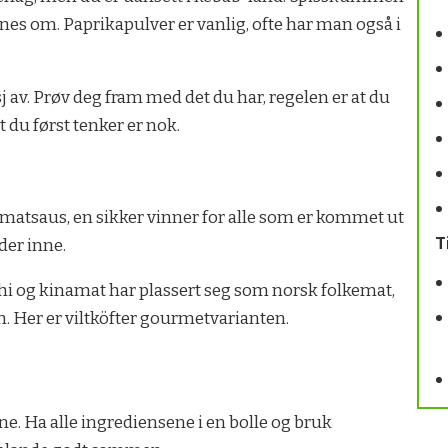
enes om. Paprikapulver er vanlig, ofte har man også i
 av. Prøv deg fram med det du har, regelen er at du
 du først tenker er nok.
i tomatsaus, en sikker vinner for alle som er kommet ut
T
 der inne.
ushi og kinamat har plassert seg som norsk folkemat,
n. Her er viltköfter gourmetvarianten.
e. Ha alle ingrediensene i en bolle og bruk