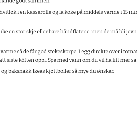
 å blande godt sammen.
vitløk i en kasserolle og la koke på middels varme i 15 min
bruke en stor skje eller bare håndflatene, men de må bli je
rk varme så de får god stekeskorpe. Legg direkte over i tom
hatt siste köften oppi. Spe med vann om du vil ha litt mer sau
 og baksnakk Ikeas kjøttboller så mye du ønsker.