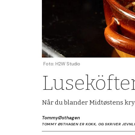
Foto: H2W Studio
Luseköfte
Når du blander Midtøstens kry
Tommy
Østhagen
TOMMY ØSTHAGEN ER KOKK, OG SKRIVER JEVNLI