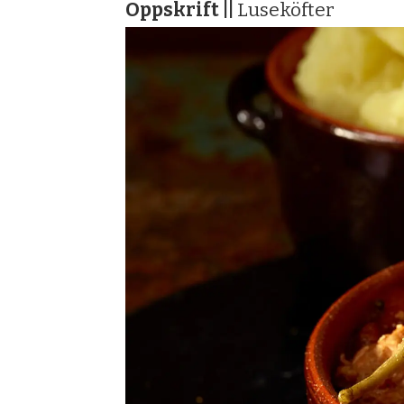
Oppskrift ||
Luseköfter