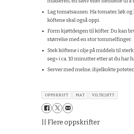
mikseren, en sleiv eller hendene til
Lag tomatsausen. Ha tomater, løk og h
köftene skal også oppi.
Form
kjøttdeigen til köfter. Du kan 
størrelse med en stor tommelfinger.
Stek köftene i olje på middels til ste
seg» i ca. 10 minutter etter at du har 
Server med melne, ihjelkokte poteter,
OPPSKRIFT
MAT
VILTKJØTT
|| Flere oppskrifter