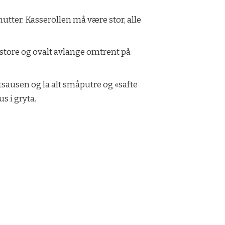
utter. Kasserollen må være stor, alle
vnstore og ovalt avlange omtrent på
atsausen og la alt småputre og «safte
s i gryta.