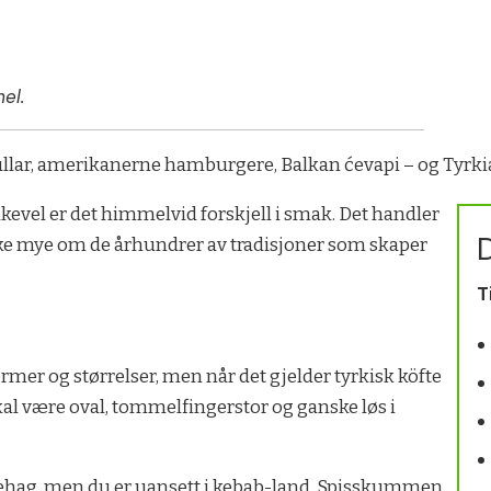
el.
ullar, amerikanerne hamburgere, Balkan ćevapi – og Tyrkia
likevel er det himmelvid forskjell i smak. Det handler
D
ike mye om de århundrer av tradisjoner som skaper
T
rmer og størrelser, men når det gjelder tyrkisk köfte
al være oval, tommelfingerstor og ganske løs i
ehag, men du er uansett i kebab-land. Spisskummen