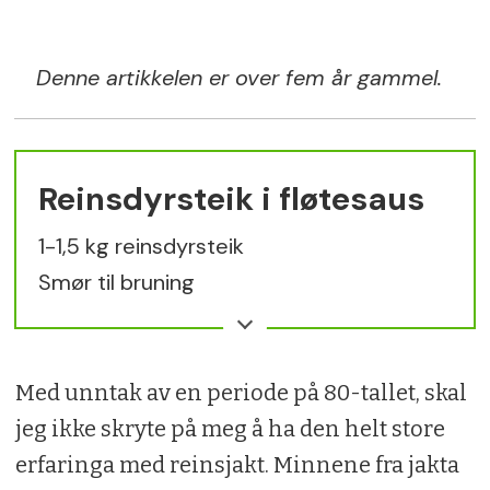
Denne artikkelen er over fem år gammel.
Reinsdyrsteik i fløtesaus
1-1,5 kg reinsdyrsteik
Smør til bruning
Salt og pepper
½ løk
1 gulrot
Med unntak av en periode på 80-tallet, skal
150 g sellerirot
jeg ikke skryte på meg å ha den helt store
½ purre
erfaringa med reinsjakt. Minnene fra jakta