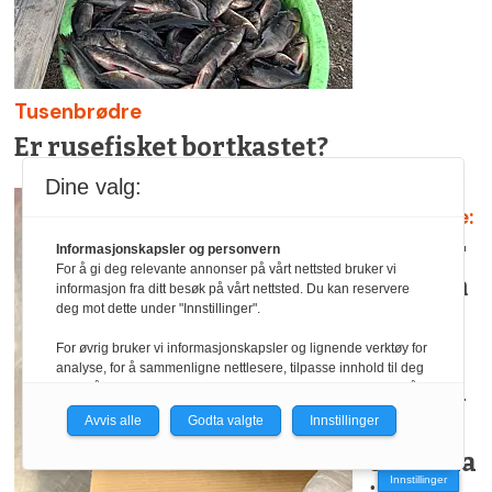
Tusenbrødre
Er rusefisket bortkastet?
Dine valg:
Laks i fare:
Frykter
Informasjonskapsler og personvern
For å gi deg relevante annonser på vårt nettsted bruker vi
sykdom
informasjon fra ditt besøk på vårt nettsted. Du kan reservere
deg mot dette under "Innstillinger".
kan
For øvrig bruker vi informasjonskapsler og lignende verktøy for
svekke
analyse, for å sammenligne nettlesere, tilpasse innhold til deg
laksen i
og for å utvikle og tilby nødvendig funksjonalitet. Les mer i vår
personvernerklæring.
Gaula
Avvis alle
Godta valgte
Innstillinger
Vi er med i Fagpressen-nettverket. Om du samtykker under, vil
og Orkla
du få relevante annonser på nettstedene til medlemmene i
Innstillinger
nettverket basert på informasjon fra dine besøk på tvers av