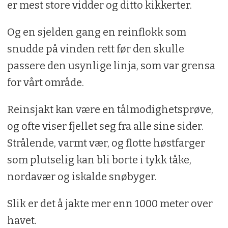
1 ss hel pepper
er mest store vidder og ditto kikkerter.
3 laurbærblad
Og en sjelden gang en reinflokk som
1 kvast timian eller rosmarin
snudde på vinden rett før den skulle
1 ss einebær
passere den usynlige linja, som var grensa
2 dl vann
for vårt område.
1 beger seterrømme
½ l kremfløte
Reinsjakt kan være en tålmodighetsprøve,
2 ss rips eller rognebær gele
og ofte viser fjellet seg fra alle sine sider.
Strålende, varmt vær, og flotte høstfarger
som plutselig kan bli borte i tykk tåke,
nordavær og iskalde snøbyger.
Slik er det å jakte mer enn 1000 meter over
havet.