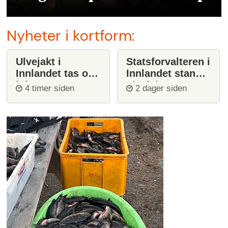
Nyheter i kortform:
Ulvejakt i
Statsforvalteren i
Innlandet tas opp
Innlandet stanser
igjen
ulvejakt
4 timer siden
2 dager siden