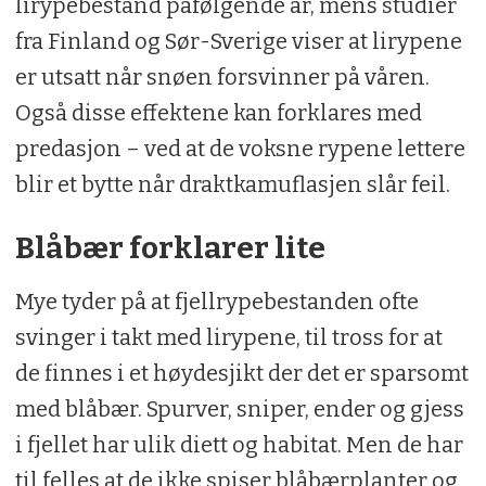
lirypebestand påfølgende år, mens studier
fra Finland og Sør-Sverige viser at lirypene
er utsatt når snøen forsvinner på våren.
Også disse effektene kan forklares med
predasjon – ved at de voksne rypene lettere
blir et bytte når draktkamuflasjen slår feil.
Blåbær forklarer lite
Mye tyder på at fjellrypebestanden ofte
svinger i takt med lirypene, til tross for at
de finnes i et høydesjikt der det er sparsomt
med blåbær. Spurver, sniper, ender og gjess
i fjellet har ulik diett og habitat. Men de har
til felles at de ikke spiser blåbærplanter og