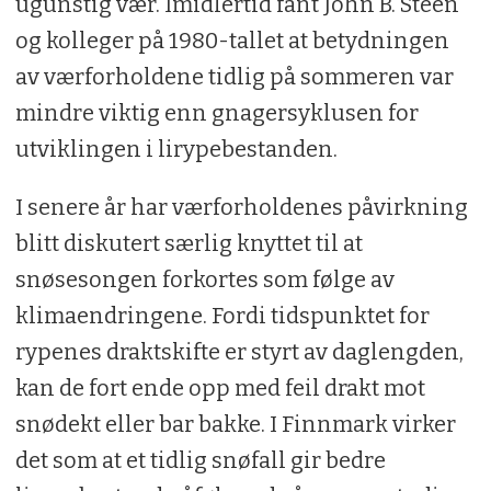
ugunstig vær. Imidlertid fant John B. Steen
og kolleger på 1980-tallet at betydningen
av værforholdene tidlig på sommeren var
mindre viktig enn gnagersyklusen for
utviklingen i lirypebestanden.
I senere år har værforholdenes påvirkning
blitt diskutert særlig knyttet til at
snøsesongen forkortes som følge av
klimaendringene. Fordi tidspunktet for
rypenes draktskifte er styrt av daglengden,
kan de fort ende opp med feil drakt mot
snødekt eller bar bakke. I Finnmark virker
det som at et tidlig snøfall gir bedre