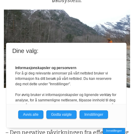
økosystem.
Dine valg:
Informasjonskapsler og personvern
For å gi deg relevante annonser på vårt nettsted bruker vi
informasjon fra ditt besøk på vårt nettsted. Du kan reservere
deg mot dette under "Innstillinger".
For øvrig bruker vi informasjonskapsler og lignende verktøy for
Debatt
analyse, for å sammenligne nettlesere, tilpasse innhold til deg
og for å utvikle og tilby nødvendig funksjonalitet. Les mer i vår
Ofres laksefisken for grønn
personvernerklæring.
Avvis alle
Godta valgte
Innstillinger
energi?
Vi er med i Fagpressen-nettverket. Om du samtykker under, vil
du få relevante annonser på nettstedene til medlemmene i
– Den negative påvirkningen fra effektkjøring
Innstillinger
nettverket basert på informasjon fra dine besøk på tvers av