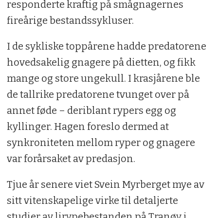
responderte kraftig på smågnagernes
fireårige bestandssykluser.
I de sykliske toppårene hadde predatorene
hovedsakelig gnagere på dietten, og fikk
mange og store ungekull. I krasjårene ble
de tallrike predatorene tvunget over på
annet føde – deriblant rypers egg og
kyllinger. Hagen foreslo dermed at
synkroniteten mellom ryper og gnagere
var forårsaket av predasjon.
Tjue år senere viet Svein Myrberget mye av
sitt vitenskapelige virke til detaljerte
studier av lirypebestanden på Tranøy i