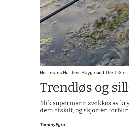
Her testes Northern Playground The T-Shirt p
Trendløs og si
Slik supermann svekkes av kry
dem atskilt, og skjorten forbli
Tommy
Egra