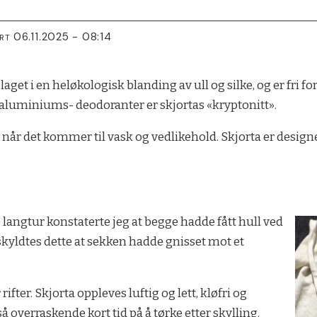
06.11.2025 - 08:14
RT
aget i en heløkologisk blanding av ull og silke, og er fri f
 at aluminiums- deodoranter er skjortas «kryptonitt».
 når det kommer til vask og vedlikehold. Skjorta er design
ste langtur konstaterte jeg at begge hadde fått hull ved
kyldtes dette at sekken hadde gnisset mot et
 rifter. Skjorta oppleves luftig og lett, kløfri og
overraskende kort tid på å tørke etter skylling.