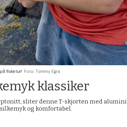
å fisketur!
Foto: Tommy Egra
lkemyk klassiker
ptonitt, sliter denne T-skjorten med alumini
r silkemyk og komfortabel.