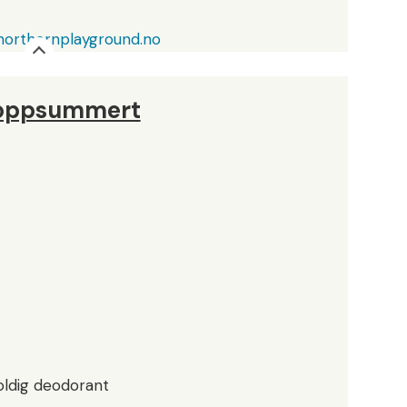
northernplayground.no
 oppsummert
ldig deodorant