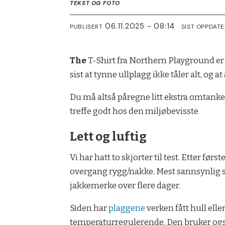
TEKST OG FOTO
06.11.2025 - 08:14
PUBLISERT
SIST OPPDATE
The
T-Shirt fra Northern Playground er l
sist at tynne ullplagg ikke tåler alt, og
Du må altså påregne litt ekstra omtanke
treffe godt hos den miljøbevisste
Lett og luftig
Vi har hatt to skjorter til test. Etter før
overgang rygg/nakke. Mest sannsynlig s
jakkemerke over flere dager.
Siden har
plaggene
verken fått hull eller
temperaturregulerende. Den bruker også 