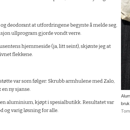
e og deodorant at utfordringene begynte å melde seg.
sjon ullprogram gjorde vondt verre.
sentens hjemmeside (ja, litt seint), skjønte jeg at
ivnet flekkene.
støtte var som følger: Skrubb armhulene med Zalo,
k en ny sjanse.
Alum
 aluminium, kjøpt i spesialbutikk. Resultatet var
bruk
 og varig løsning for alle.
Tom