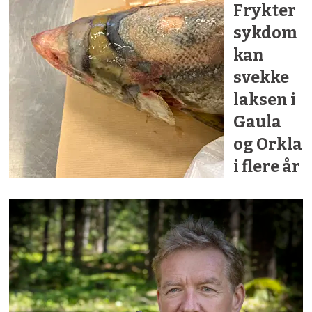
Frykter
sykdom
kan
svekke
laksen i
Gaula
og Orkla
i flere år