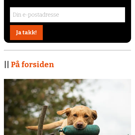
||
På forsiden