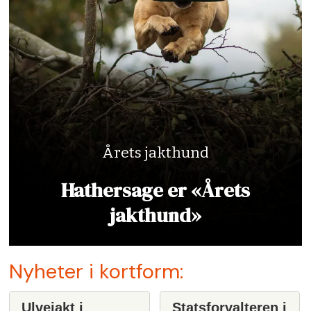
Årets jakthund
Hathersage er «Årets
jakthund»
Nyheter i kortform:
Ulvejakt i
Statsforvalteren i