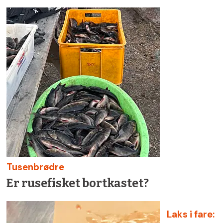
Tusenbrødre
Er rusefisket bortkastet?
Laks i fare: