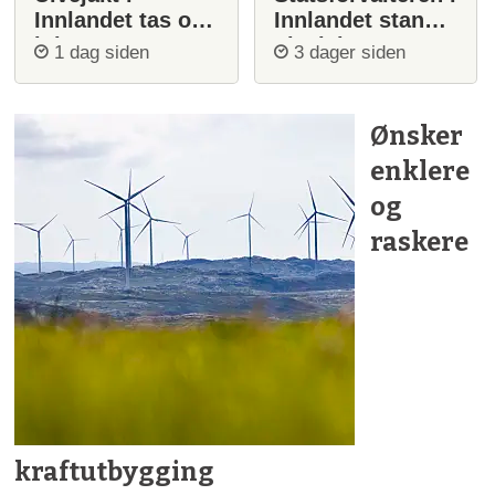
Innlandet tas opp
Innlandet stanser
igjen
ulvejakt
1 dag siden
3 dager siden
Ønsker
enklere
og
raskere
kraftutbygging