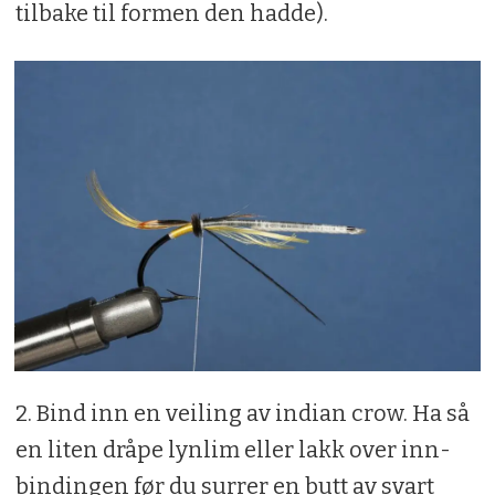
tilbake til formen den hadde).
2. Bind inn en veiling av indian crow. Ha så
en liten dråpe lynlim eller lakk over inn­
bindingen før du surrer en butt av svart