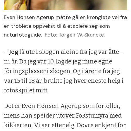
jaktområde, innenbygds/ utenbygds, men
kan ligge fra 2000 kroner for kalv og opp
Even Hønsen Agerup måtte gå en kronglete vei fra
til 25 000 kroner for storbukk.
en trøblete oppvekst til å etablere seg som
naturfotoguide.
Foto: Torgeir W. Skancke.
Pris på private terreng varierer fra 8000
kroner for kalv til 50 000 kroner for
– Jeg
lå ute i skogen aleine fra jeg var åtte –
storbukk.
ni år. Da jeg var 10, lagde jeg mine egne
fôringsplasser i skogen. Og i årene fra jeg
Les mer om de private tilbudene mer på
var 15 til 18 år, brukte jeg hver eneste helg i
vingelen.com
fotoskjulet mitt.
Les ellers mer på
hognareinen.no
. Her
finner du også oversikt over aktuelle
Det er Even Hønsen Agerup som forteller,
private eiendommer, sameier og
mens han speider utover Fokstumyra med
fjellstyrer, inkludert kontaktpersoner.
kikkerten. Vi ser etter elg. Dovre er kjent for