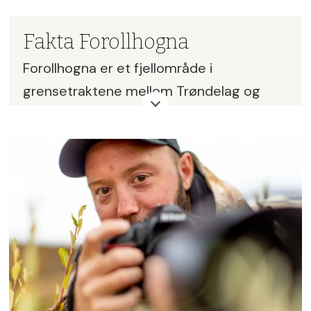
Fakta Forollhogna
Forollhogna er et fjellområde i
grensetraktene mellom Trøndelag og
Innlandet.
Fjellområdet ble nasjonalpark (over 1000
km2) i 2001.
Søndre del er eid av private
rettighetshavere, delt på fire sameier/
grunneierlag. Nordre del består av en
rekke statsallmenninger.
Priser på statsallmenning varierer etter