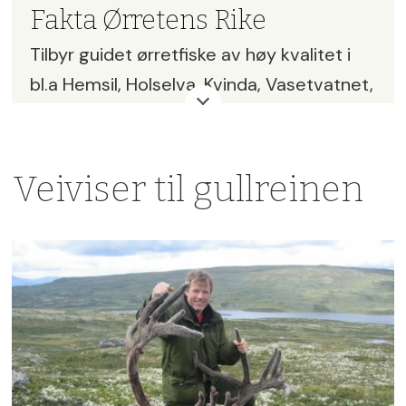
Fakta Ørretens Rike
Tilbyr guidet ørretfiske av høy kvalitet i
bl.a Hemsil, Holselva, Kvinda, Vasetvatnet,
Borgundselva og Bjordalen.
Guider er Tor Grøthe og Trond Hagen.
Veiviser til gullreinen
Priser fra kr 1500 – 4500 per dag,
avhengig av varighet og antall personer
(2021).
Les mer på
orretensrike.no