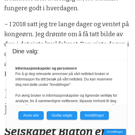
fungere godt i hverdagen.
– I 2018 satt jeg tre lange dager og ventet på
kongeørn. Jeg drømte om å få tatt bilde av
den i det siste kveldslyset. Den siste dagen i
Dine valg:
det siste kveldslyset kom kongeørna –
akkurat som i drømmen, smiler Even
Informasjonskapsler og personvern
Hønsen Agerup.
For å gi deg relevante annonser på vårt nettsted bruker vi
informasjon fra ditt besøk på vårt nettsted. Du kan reservere
deg mot dette under "Innstillinger".
Nettportal for guidet
For øvrig bruker vi informasjonskapsler og lignende verktøy for
analyse, for å sammenligne nettlesere, tilpasse innhold til deg
jakt og fiske
og for å utvikle og tilby nødvendig funksjonalitet. Les mer i vår
personvernerklæring.
Avvis alle
Godta valgte
Innstillinger
Vi er med i Fagpressen-nettverket. Om du samtykker under, vil
Selskapet Biaton er
du få relevante annonser på nettstedene til medlemmene i
Innstillinger
nettverket basert på informasjon fra dine besøk på tvers av