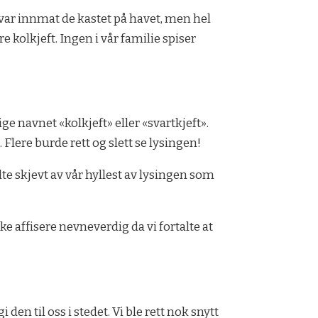
ke var innmat de kastet på havet, men hel
re kolkjeft. Ingen i vår familie spiser
e navnet «kolkjeft» eller «svartkjeft».
Flere burde rett og slett se lysingen!
te skjevt av vår hyllest av lysingen som
ikke affisere nevneverdig da vi fortalte at
en til oss i stedet. Vi ble rett nok snytt