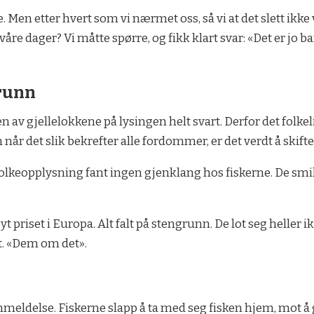
ste. Men etter hvert som vi nærmet oss, så vi at det slett ik
 våre dager? Vi måtte spørre, og fikk klart svar: «Det er jo ba
runn
v gjellelokkene på lysingen helt svart. Derfor det folkelig
r det slik bekrefter alle fordommer, er det verdt å skifte. 
folkeopplysning fant ingen gjenklang hos fiskerne. De smil
øyt priset i Europa. Alt falt på stengrunn. De lot seg heller 
et. «Dem om det».
meldelse. Fiskerne slapp å ta med seg fisken hjem, mot å gi d