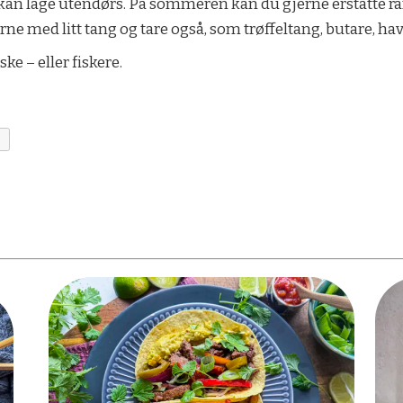
ne kan lage utendørs. På sommeren kan du gjerne erstatte
e med litt tang og tare også, som trøffeltang, butare, havs
iske – eller fiskere.
K