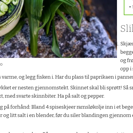
•
Sli
Skjær
begge
og fr
io
opp i
 varme, og legg fisken i. Har du plass til paprikaen i panne
kket er nesten gjennomstekt. Skinnet skal bli sprøtt! Så s
t, med svarte skinnbiter. Ha på salt og pepper.
å forhånd: Bland 4 spiseskjeer ramsløkolje inn i et b
r og litt salt i en blender, før du siler blandingen gjennom e