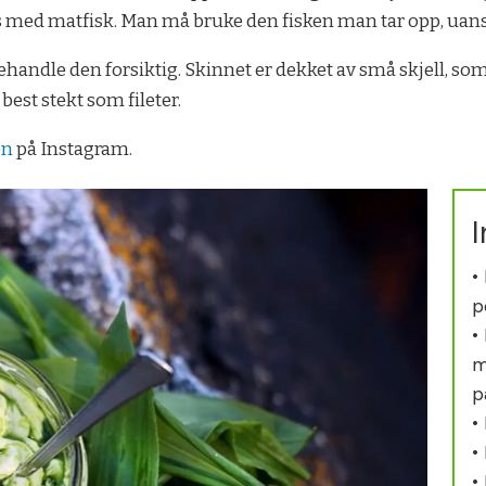
 med matfisk. Man må bruke den fisken man tar opp, uans
r behandle den forsiktig. Skinnet er dekket av små skjell, s
best stekt som fileter.
en
på Instagram.
I
•
p
•
m
p
•
•
•