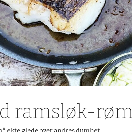
ed ramsløk-rø
å ekte glede over andres dumhet.