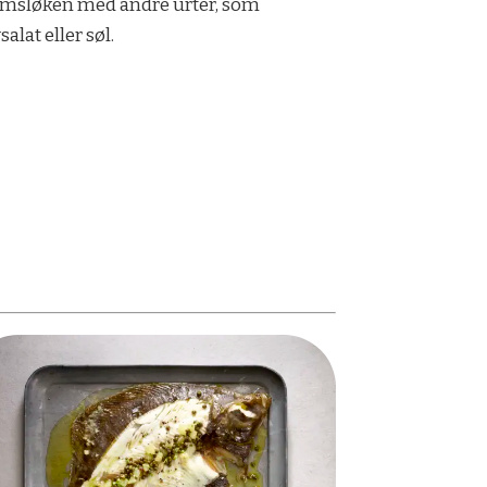
 ramsløken med andre urter, som
alat eller søl.