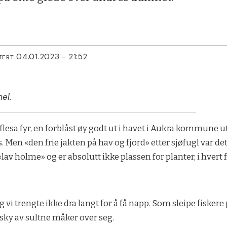
04.01.2023 - 21:52
TERT
el.
atflesa fyr, en forblåst øy godt ut i havet i Aukra kommun
s. Men «den frie jakten på hav og fjord» etter sjøfugl var det
«lav holme» og er absolutt ikke plassen for planter, i hvert f
g vi trengte ikke dra langt for å få napp. Som sleipe fiskere 
sky av sultne måker over seg.