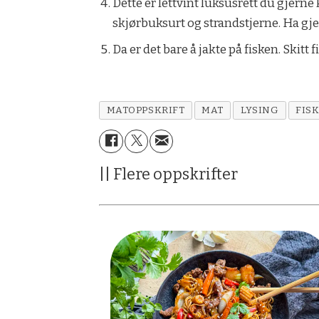
Dette er lettvint luksusrett du gjer
skjørbuksurt og strandstjerne. Ha gjern
Da er det bare å jakte på fisken. Skitt f
MATOPPSKRIFT
MAT
LYSING
FIS
|| Flere oppskrifter