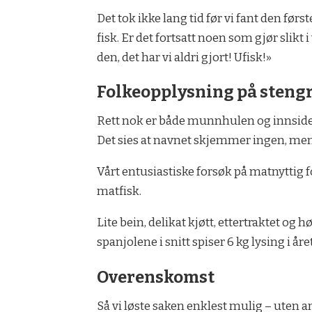
Det tok ikke lang tid før vi fant den før
fisk. Er det fortsatt noen som gjør slikt i
den, det har vi aldri gjort! Ufisk!»
Folkeopplysning på steng
Rett nok er både munnhulen og innsiden a
Det sies at navnet skjemmer ingen, men nå
Vårt entusiastiske forsøk på matnyttig 
matfisk.
Lite bein, delikat kjøtt, ettertraktet og h
spanjolene i snitt spiser 6 kg lysing i år
Overenskomst
Så vi løste saken enklest mulig – uten an