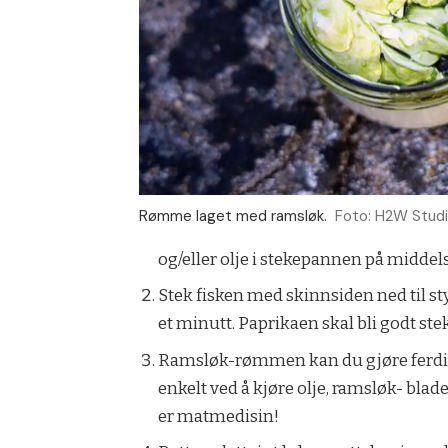
Rømme laget med ramsløk.
Foto: H2W Stud
og/eller olje i stekepannen på middels
Stek fisken med skinnsiden ned til sty
et minutt. Paprikaen skal bli godt stek
Ramsløk-rømmen kan du gjøre ferdig p
enkelt ved å kjøre olje, ramsløk- blade
er matmedisin!