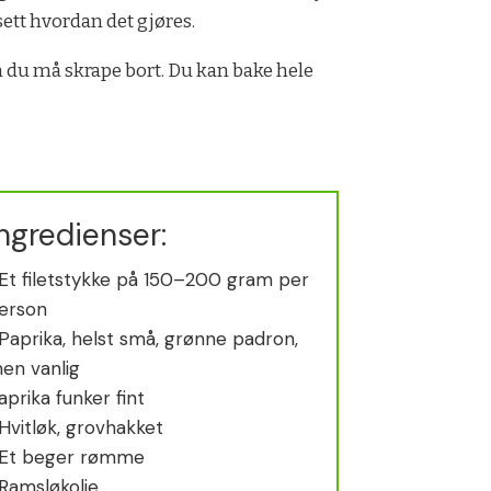
ett hvordan det gjøres.
om du må skrape bort. Du kan bake hele
ngredienser:
 Et filetstykke på 150–200 gram per
erson
 Paprika, helst små, grønne padron,
en vanlig
aprika funker fint
 Hvitløk, grovhakket
 Et beger rømme
 Ramsløkolje