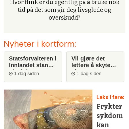
Hvor flink er du egentlig på å bruke nok
tid på det som gir deg livsglede og
overskudd?
Nyheter i kortform:
Statsforvalteren i
Vil gjøre det
Innlandet stanser
lettere å skyte
ulvejakt
ulv
1 dag siden
1 dag siden
Laks i fare:
Frykter
sykdom
kan