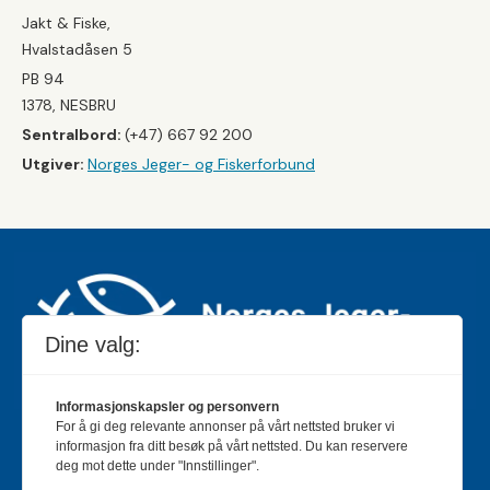
Jakt & Fiske,
Hvalstadåsen 5
PB 94
1378, NESBRU
Sentralbord:
(+47) 667 92 200
Utgiver:
Norges Jeger- og Fiskerforbund
Dine valg:
Informasjonskapsler og personvern
For å gi deg relevante annonser på vårt nettsted bruker vi
Jakt & Fiske er landets største og eldste magasin for
informasjon fra ditt besøk på vårt nettsted. Du kan reservere
jakt- og fiskeinteresserte med 195 000 månedlige
deg mot dette under "Innstillinger".
lesere og et opplag på rundt 90 000 eksemplarer.