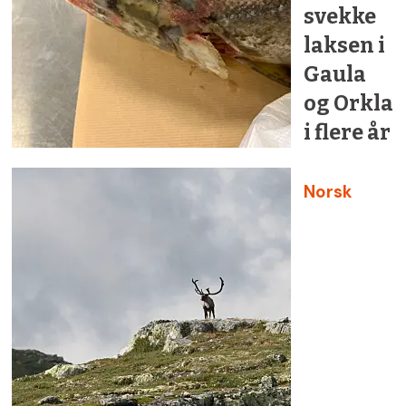
svekke
laksen i
Gaula
og Orkla
i flere år
Norsk