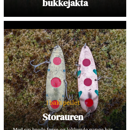
bukkejakta
I bakspeilet
Storauren