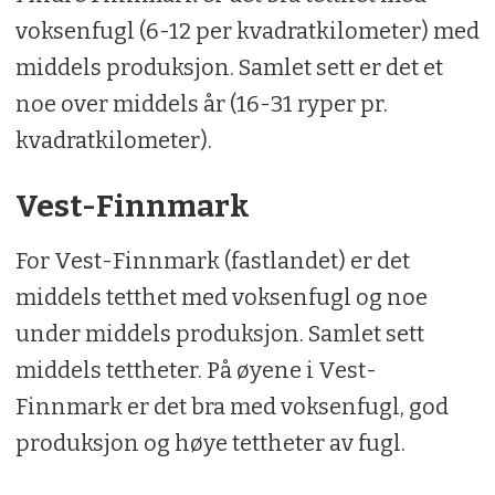
voksenfugl (6-12 per kvadratkilometer) med
Dataene registreres i Hønsefuglportalen,
middels produksjon. Samlet sett er det et
som eies og driftes av Norsk institutt for
noe over middels år (16-31 ryper pr.
naturforskning (Nina). Også Universitet i
kvadratkilometer).
Innlandet (INN) bidrar med faglig utvikling
av portalen og analyse av innsamlede
Vest-Finnmark
data.
For Vest-Finnmark (fastlandet) er det
middels tetthet med voksenfugl og noe
under middels produksjon. Samlet sett
middels tettheter. På øyene i Vest-
Finnmark er det bra med voksenfugl, god
produksjon og høye tettheter av fugl.