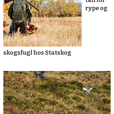
rype og
skogsfugl hos Statskog