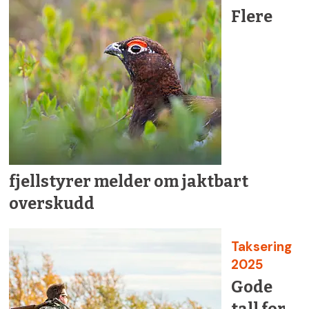
Flere
fjellstyrer melder om jaktbart
overskudd
Taksering
2025
Gode
tall for