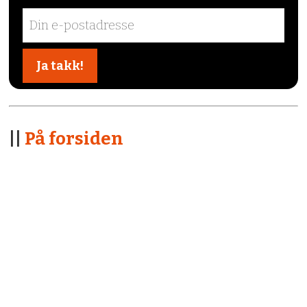
||
På forsiden