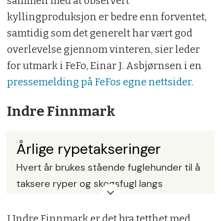
sammen med at observert
kyllingproduksjon er bedre enn forventet,
samtidig som det generelt har vært god
overlevelse gjennom vinteren, sier leder
for utmark i FeFo, Einar J. Asbjørnsen i en
pressemelding på FeFos egne nettsider
.
Indre Finnmark
Årlige rypetakseringer
Hvert år brukes stående fuglehunder til å
taksere ryper og skogsfugl langs
forhåndsdefinerte takseringslinjer over
hele landet.
I Indre Finnmark er det bra tetthet med