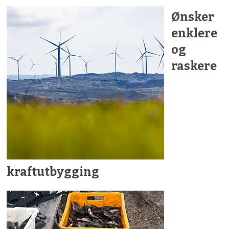
Ønsker
enklere
og
raskere
kraftutbygging