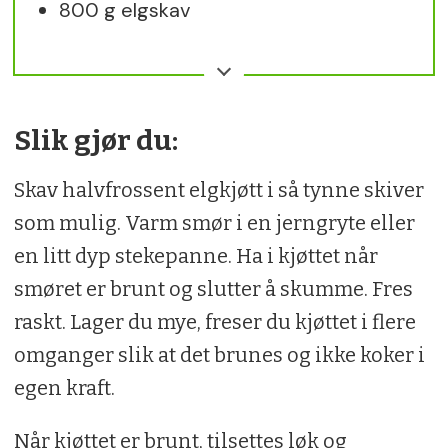
800 g elgskav
2 ss smør
1 ss hvetemel for tykk saus
Slik gjør du:
Skav halvfrossent elgkjøtt i så tynne skiver
1⁄2 løk
som mulig. Varm smør i en jerngryte eller
1 liten purre, eller 2 vårløk
en litt dyp stekepanne. Ha i kjøttet når
smøret er brunt og slutter å skumme. Fres
200 g hvite og røde røtter (gulrot,
raskt. Lager du mye, freser du kjøttet i flere
selleri, persillerot, pastinakk, kålrot)
omganger slik at det brunes og ikke koker i
egen kraft.
Et par kvaster urter om du har. (timian,
rosmarin og noen laurbærblad)
Når kjøttet er brunt, tilsettes løk og