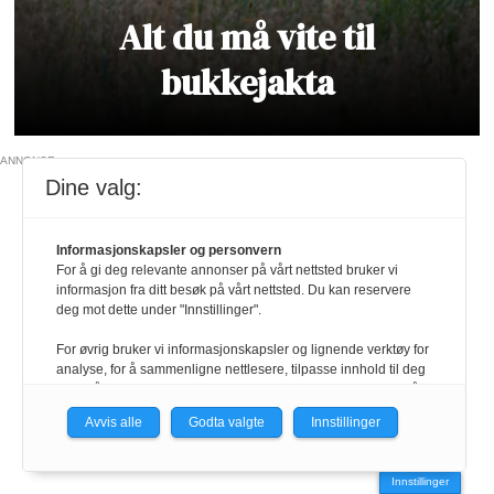
Alt du må vite til
bukkejakta
ANNONSE
Dine valg:
Informasjonskapsler og personvern
For å gi deg relevante annonser på vårt nettsted bruker vi
informasjon fra ditt besøk på vårt nettsted. Du kan reservere
deg mot dette under "Innstillinger".
For øvrig bruker vi informasjonskapsler og lignende verktøy for
analyse, for å sammenligne nettlesere, tilpasse innhold til deg
og for å utvikle og tilby nødvendig funksjonalitet. Les mer i vår
personvernerklæring.
Avvis alle
Godta valgte
Innstillinger
Vi er med i Fagpressen-nettverket. Om du samtykker under, vil
du få relevante annonser på nettstedene til medlemmene i
Innstillinger
nettverket basert på informasjon fra dine besøk på tvers av