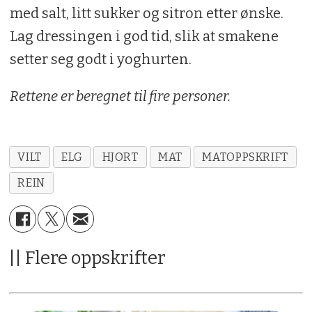
med salt, litt sukker og sitron etter ønske.
1 ts tomatpuré
Lag dressingen i god tid, slik at smakene
1 ss. hakket mynte
setter seg godt i yoghurten.
Rettene er beregnet til fire personer.
Salt, sukker og sitron etter smak
VILT
ELG
HJORT
MAT
MATOPPSKRIFT
REIN
|| Flere oppskrifter