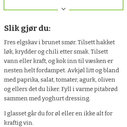
1 ss smør
Salt1⁄2 grovhakket løk
Slik gjør du:
Fres elgskav i brunet smør. Tilsett hakket
1⁄2 finhakket rød chili, eller tørket chili
løk, krydder og chili etter smak. Tilsett
etter smak
vann eller kraft, og kok inn til væsken er
2 ts spisskumme
nesten helt fordampet. Avkjøl litt og bland
med paprika, salat, tomater, agurk, oliven
1 dl vann eller kraf
og ellers det du liker. Fyll i varme pitabrød
sammen med yoghurt dressing.
1⁄2 rød paprik
I glasset går du for øl eller en ikke alt for
8 cherrytomate
kraftig vin.