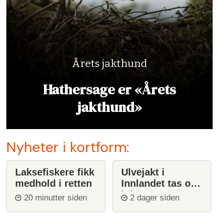
Årets jakthund
Hathersage er «Årets
jakthund»
Nyheter i kortform:
Laksefiskere fikk
Ulvejakt i
medhold i retten
Innlandet tas opp
igjen
20 minutter siden
2 dager siden