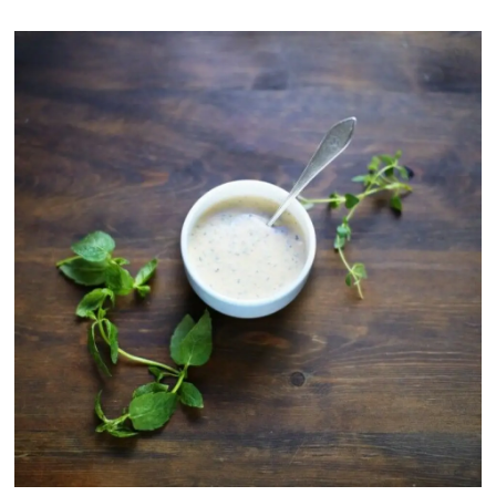
1 salathode og litt agurOliven, sopp,
soltørka tomater og ellers det du liker i
pitabrød