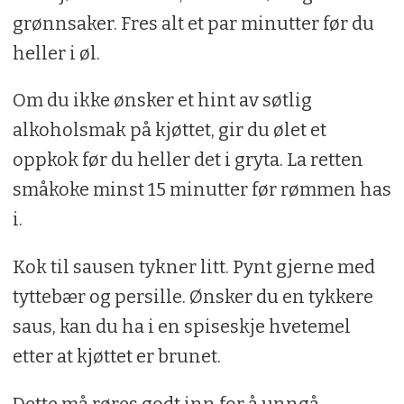
grønnsaker. Fres alt et par minutter før du
1⁄2 flaske (0,33 l) mørkt øl 1 dl
heller i øl.
seterrømme
Om du ikke ønsker et hint av søtlig
alkoholsmak på kjøttet, gir du ølet et
Tyttebær, salt og pepper
oppkok før du heller det i gryta. La retten
småkoke minst 15 minutter før rømmen has
i.
Kok til sausen tykner litt. Pynt gjerne med
tyttebær og persille. Ønsker du en tykkere
saus, kan du ha i en spiseskje hvetemel
etter at kjøttet er brunet.