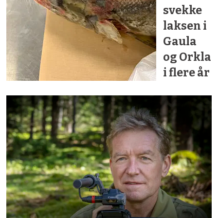
svekke
laksen i
Gaula
og Orkla
i flere år