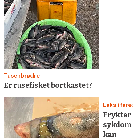
Tusenbrødre
Er rusefisket bortkastet?
Laks i fare:
Frykter
sykdom
kan