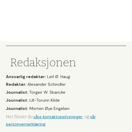
Redaksjonen
Ansvarlig redaktør:
Leif Ø. Haug
Redaktør:
Alexander Schindler
Journalist:
Torgeir W. Skancke
Journalist:
Lill-Torunn Kilde
Journalist:
Morten Øye Engelien
våre kontaktopplysninger
vår
Her finner du
, og
personvernerklæring
.