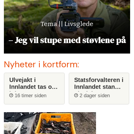
Tema || Livsglede
– Jeg vil stupe med støvlene på
Nyheter i kortform:
Ulvejakt i
Statsforvalteren i
Innlandet tas opp
Innlandet stanser
igjen
ulvejakt
16 timer siden
2 dager siden