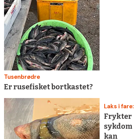
Tusenbrødre
Er rusefisket bortkastet?
Laks i fare:
Frykter
sykdom
kan