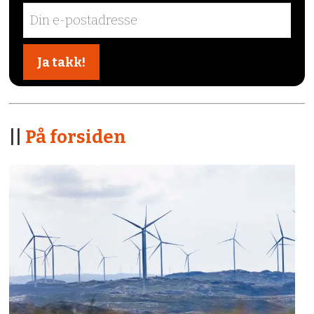
||
På forsiden