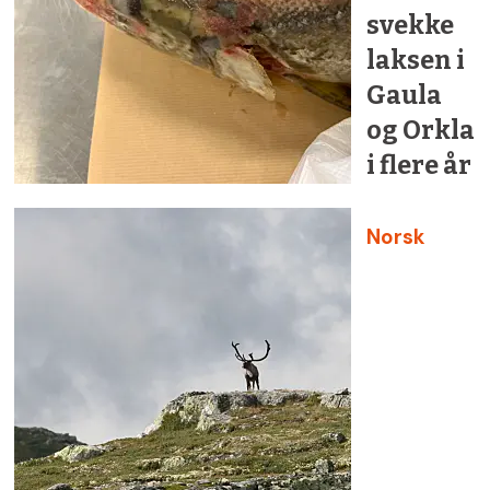
svekke
laksen i
Gaula
og Orkla
i flere år
Norsk