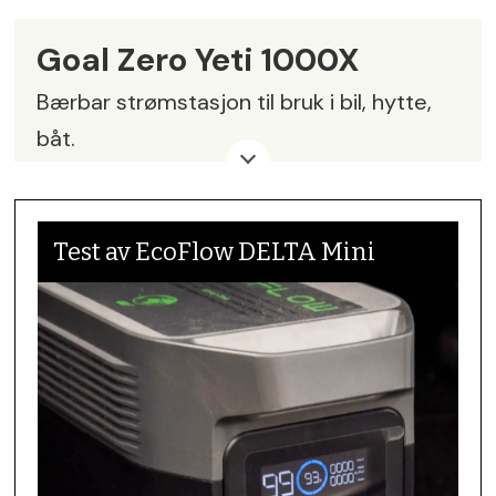
Goal Zero Yeti 1000X
Bærbar strømstasjon til bruk i bil, hytte,
båt.
Vekt
: 14,37 kg
Størrelse:
25,98 x 38,74 x 25,04 cm
Test av EcoFlow DELTA Mini
Kapasitet
: 983Wh (10.8V, 96,8Ah)
Annet:
Kan styres med app.
Pris
: kr 19 999
Leverandør
: Active Response Nordic,
active.response-nordic.no