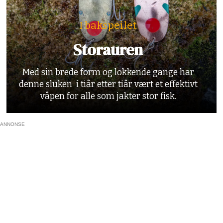
I bakspeilet
Storauren
Med sin brede form og lokkende gange har
denne sluken i tiår etter tiår vært et effektivt
våpen for alle som jakter stor fisk.
ANNONSE