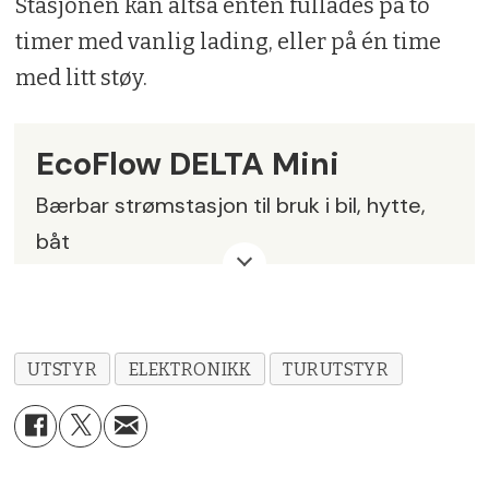
Stasjonen kan altså enten fullades på to
timer med vanlig lading, eller på én time
med litt støy.
EcoFlow DELTA Mini
Bærbar strømstasjon til bruk i bil, hytte,
båt
Vekt:
10,7 kg
Størrelse:
38x18x24 cm
UTSTYR
ELEKTRONIKK
TURUTSTYR
Lademetoder
: 230V AC, 12V fra bil og
solcellepaneler.
Kapasitet
: 882Wh. Kan styres med app