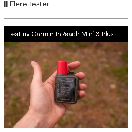
||
Flere tester
Pris
: kr 11 695
Leverandør
: Skanbatt,
Skanbatt.no
Test av Garmin InReach Mini 3 Plus
Karakter:
5