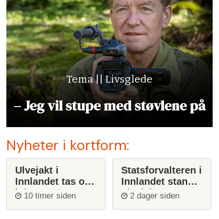
Tema || Livsglede
– Jeg vil stupe med støvlene på
Nyheter i kortform:
Ulvejakt i
Statsforvalteren i
Innlandet tas opp
Innlandet stanser
igjen
ulvejakt
10 timer siden
2 dager siden