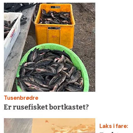
Tusenbrødre
Er rusefisket bortkastet?
Laks i fare: