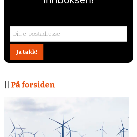
||
På forsiden