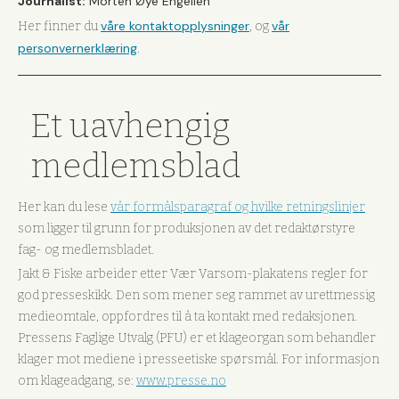
Journalist:
Morten Øye Engelien
våre kontaktopplysninger
vår
Her finner du
, og
personvernerklæring
.
Et uavhengig
medlemsblad
Her kan du lese
vår formålsparagraf og hvilke retningslinjer
som ligger til grunn for produksjonen av det redaktørstyre
fag- og medlemsbladet.
Jakt & Fiske arbeider etter Vær Varsom-plakatens regler for
god presseskikk. Den som mener seg rammet av urettmessig
medieomtale, oppfordres til å ta kontakt med redaksjonen.
Pressens Faglige Utvalg (PFU) er et klageorgan som behandler
klager mot mediene i presseetiske spørsmål. For informasjon
om klageadgang, se:
www.presse.no