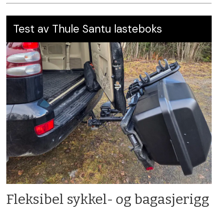
Liten effekt av frontkamera og
kr 1 072 500,
avstandsmåling
Test av Thule Santu lasteboks
Mer info:
www.ford.no
Noen snåle løsninger pga. ombygging
for Europa. F.eks. ladeport
OBS:
Vi tar forbehold om feil info og
priser.
Fleksibel sykkel- og bagasjerigg