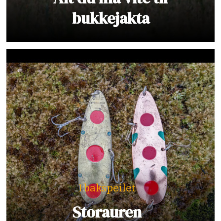
bukkejakta
I bakspeilet
Storauren