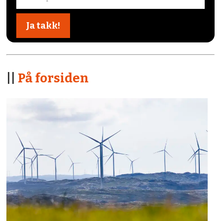
||
På forsiden