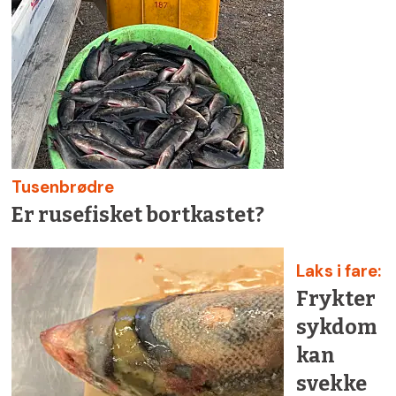
Tusenbrødre
Er rusefisket bortkastet?
Laks i fare:
Frykter
sykdom
kan
svekke