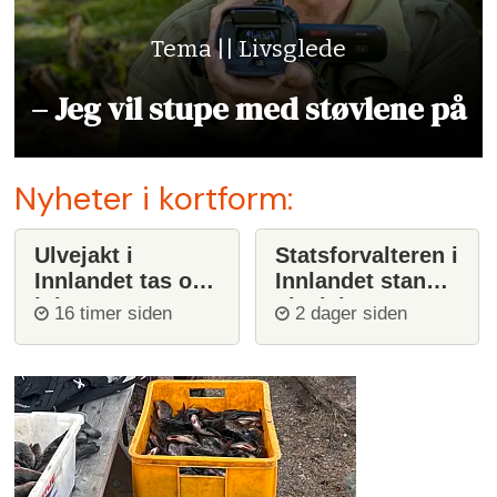
Tema || Livsglede
– Jeg vil stupe med støvlene på
Nyheter i kortform:
Ulvejakt i
Statsforvalteren i
Innlandet tas opp
Innlandet stanser
igjen
ulvejakt
16 timer siden
2 dager siden