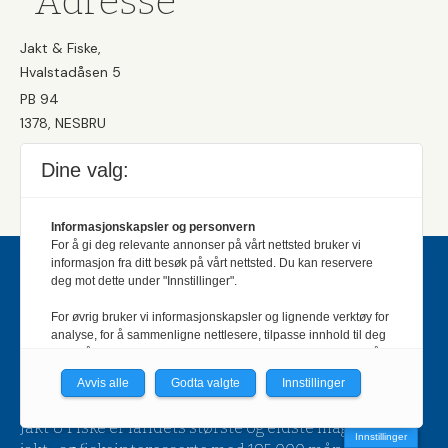
Adresse
Jakt & Fiske,
Hvalstadåsen 5
PB 94
1378, NESBRU
Sentralbord:
(+47) 667 92 200
Dine valg:
Utgiver:
Norges Jeger- og Fiskerforbund
Informasjonskapsler og personvern
For å gi deg relevante annonser på vårt nettsted bruker vi
informasjon fra ditt besøk på vårt nettsted. Du kan reservere
deg mot dette under "Innstillinger".
For øvrig bruker vi informasjonskapsler og lignende verktøy for
analyse, for å sammenligne nettlesere, tilpasse innhold til deg
og for å utvikle og tilby nødvendig funksjonalitet. Les mer i vår
personvernerklæring.
Avvis alle
Godta valgte
Innstillinger
Vi er med i Fagpressen-nettverket. Om du samtykker under, vil
Jakt & Fiske er landets største og eldste magasin for
du få relevante annonser på nettstedene til medlemmene i
Innstillinger
nettverket basert på informasjon fra dine besøk på tvers av