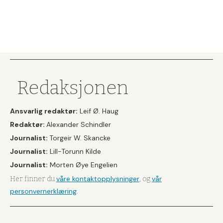
Redaksjonen
Ansvarlig redaktør:
Leif Ø. Haug
Redaktør:
Alexander Schindler
Journalist:
Torgeir W. Skancke
Journalist:
Lill-Torunn Kilde
Journalist:
Morten Øye Engelien
våre kontaktopplysninger
vår
Her finner du
, og
personvernerklæring
.