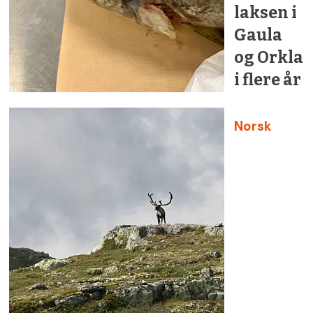
laksen i
Gaula
og Orkla
i flere år
Norsk