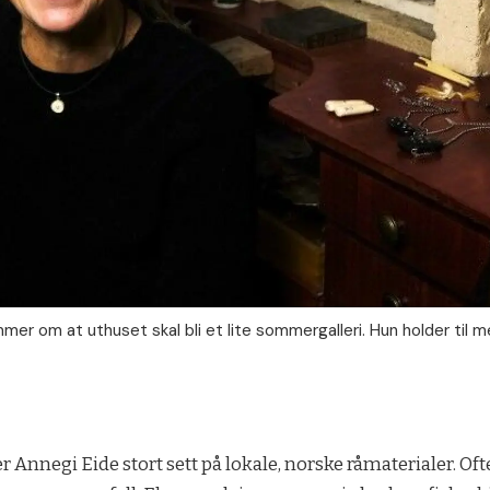
mer om at uthuset skal bli et lite sommergalleri. Hun holder til m
ser Annegi Eide stort sett på lokale, norske råmaterialer. O