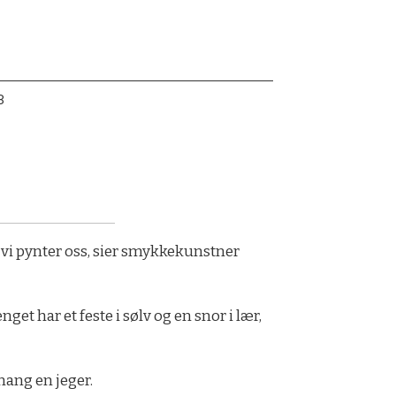
8
t vi pynter oss, sier smykkekunstner
et har et feste i sølv og en snor i lær,
mang en jeger.