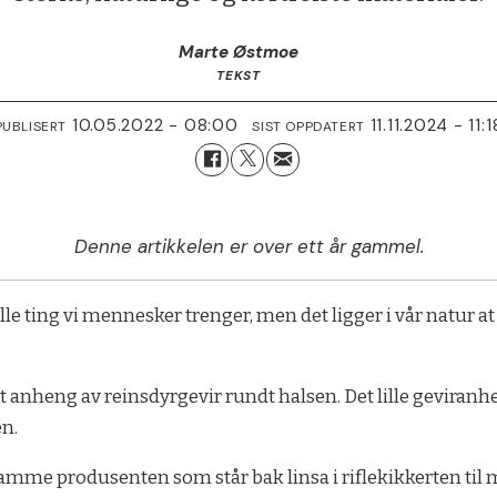
Marte Østmoe
TEKST
10.05.2022 - 08:00
11.11.2024 - 11:1
PUBLISERT
SIST OPPDATERT
Denne artikkelen er over ett år gammel.
lle ting vi mennesker trenger, men det ligger i vår natur a
anheng av reinsdyrgevir rundt halsen. Det lille geviranheng
en.
samme produsenten som står bak linsa i riflekikkerten til 