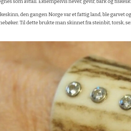
gnes som avfall. Eksempelvis never, gevir, bark og fiskesk
skeskinn, den gangen Norge var et fattig land, ble garvet o
bøker. Til dette brukte man skinnet fra steinbit, torsk, se