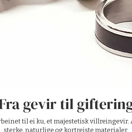
Fra gevir til gifterin
einet til ei ku, et majestetisk villreingevir
sterke, naturlige og kortreiste materialer.