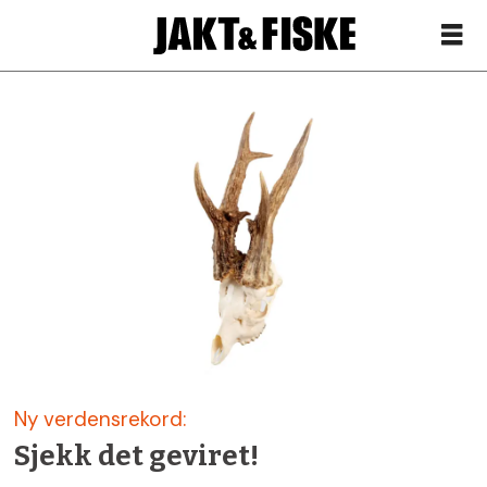
Siste
nytt
om
gevir
–
Jakt
Ny verdensrekord:
&
Sjekk det geviret!
Fiske