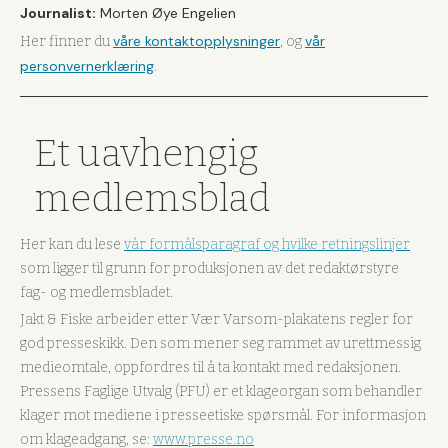
Journalist:
Morten Øye Engelien
våre kontaktopplysninger
vår
Her finner du
, og
personvernerklæring
.
Et uavhengig
medlemsblad
Her kan du lese
vår formålsparagraf og hvilke retningslinjer
som ligger til grunn for produksjonen av det redaktørstyre
fag- og medlemsbladet.
Jakt & Fiske arbeider etter Vær Varsom-plakatens regler for
god presseskikk. Den som mener seg rammet av urettmessig
medieomtale, oppfordres til å ta kontakt med redaksjonen.
Pressens Faglige Utvalg (PFU) er et klageorgan som behandler
klager mot mediene i presseetiske spørsmål. For informasjon
om klageadgang, se:
www.presse.no