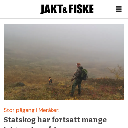
Siste
nytt
om
meraker
brug
–
Stor pågang i Meråker:
Jakt
Statskog har fortsatt mange
&