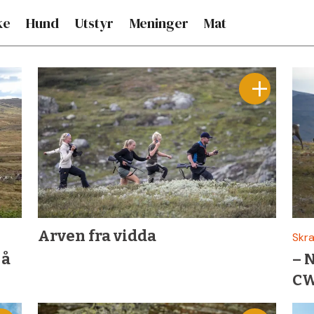
ke
Hund
Utstyr
Meninger
Mat
Arven fra vidda
Skra
 å
– N
CW