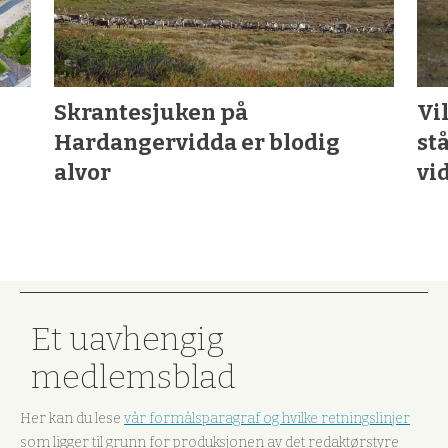
Skrantesjuken på
Vi
Hardangervidda er blodig
st
alvor
vi
Et uavhengig
medlemsblad
Her kan du lese
vår formålsparagraf og hvilke retningslinjer
som ligger til grunn for produksjonen av det redaktørstyre