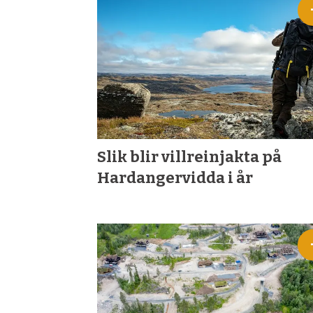
&
Fiske
Slik blir villreinjakta på
Hardangervidda i år