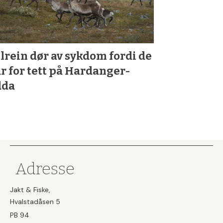
llrein dør av sykdom fordi de
år for tett på Hardanger­
dda
Adresse
Jakt & Fiske,
Hvalstadåsen 5
PB 94