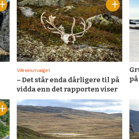
Gr
Villreinutvalget
på
– Det står enda dårligere til på
vidda enn det rapporten viser