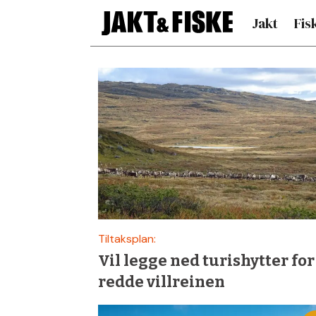
Jakt
Fis
Siste
nytt
om
hardangervidda
–
Tiltaksplan:
Vil legge ned turishytter for
Jakt
redde villreinen