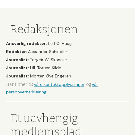
Redaksjonen
Ansvarlig redaktør:
Leif Ø. Haug
Redaktør:
Alexander Schindler
Journalist:
Torgeir W. Skancke
Journalist:
Lill-Torunn Kilde
Journalist:
Morten Øye Engelien
våre kontaktopplysninger
vår
Her finner du
, og
personvernerklæring
.
Et uavhengig
medlemsblad