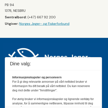
PB 94
1378, NESBRU
Sentralbord:
(+47) 667 92 200
Utgiver:
Norges Jeger- og Fiskerforbund
Dine valg:
Informasjonskapsler og personvern
For å gi deg relevante annonser på vårt nettsted bruker vi
Jakt & Fiske er landets største og eldste magasin for
informasjon fra ditt besøk på vårt nettsted. Du kan reservere
jakt- og fiskeinteresserte med 195 000 månedlige
deg mot dette under "Innstillinger".
lesere og et opplag på rundt 90 000 eksemplarer.
For øvrig bruker vi informasjonskapsler og lignende verktøy for
Bladet er en månedlig publikasjon og utgis av Norges
analyse, for å sammenligne nettlesere, tilpasse innhold til deg
Jeger- og Fiskerforbund.
Meld deg inn her
.
og for å utvikle og tilby nødvendig funksjonalitet. Les mer i vår