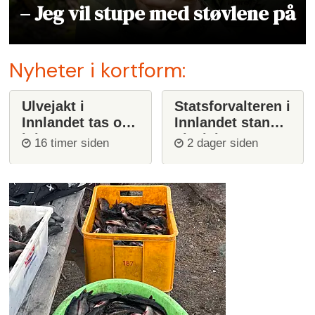
– Jeg vil stupe med støvlene på
Nyheter i kortform:
Ulvejakt i
Statsforvalteren i
Innlandet tas opp
Innlandet stanser
igjen
ulvejakt
16 timer siden
2 dager siden