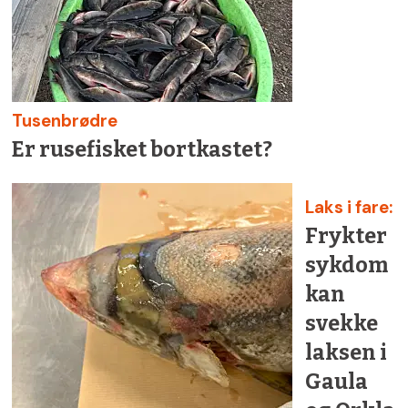
Tusenbrødre
Er rusefisket bortkastet?
Laks i fare:
Frykter
sykdom
kan
svekke
laksen i
Gaula