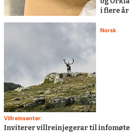
og Orkla
i flere år
Norsk
Villreinsenter:
Inviterer villreinjegerar til infomøte