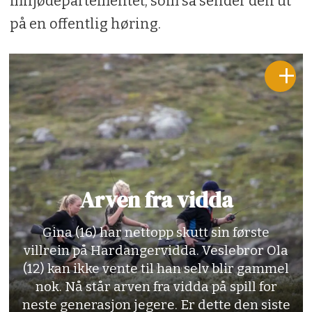
miljødepartementet, som så sender den ut
på en offentlig høring.
Arven fra vidda
Gina (16) har nettopp skutt sin første
villrein på Hardangervidda. Veslebror Ola
(12) kan ikke vente til han selv blir gammel
nok. Nå står arven fra vidda på spill for
neste generasjon jegere. Er dette den siste