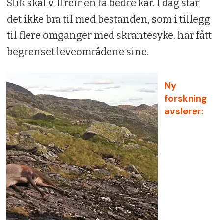
Slik skal villreinen få bedre kår. I dag står
det ikke bra til med bestanden, som i tillegg
til flere omganger med skrantesyke, har fått
begrenset leveområdene sine.
Ny
forskning
avslører: