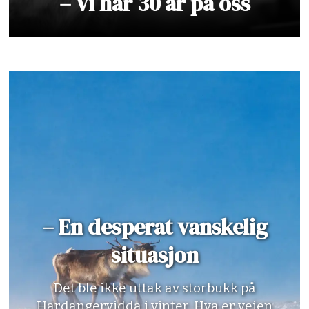
– Vi har 30 år på oss
– En desperat vanskelig
situasjon
Det ble ikke uttak av storbukk på
Hardangervidda i vinter. Hva er veien