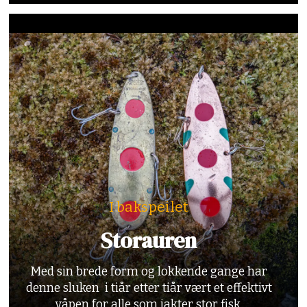
I bakspeilet
Storauren
Med sin brede form og lokkende gange har
denne sluken i tiår etter tiår vært et effektivt
våpen for alle som jakter stor fisk.