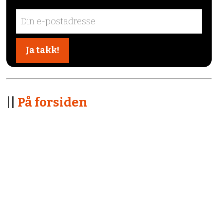
||
På forsiden