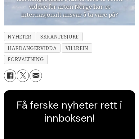
videre for arten Norge har et
internasjonalt ansvar å ta vare på?
NYHETER
SKRANTESJUKE
HARDANGERVIDDA
VILLREIN
FORVALTNING
Få ferske nyheter rett i
innboksen!