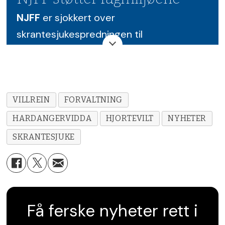
NJFF
er sjokkert over
skrantesjukespredningen til
Hardangervidda, men fagsjef Siri
Parmann sier NJFF stiller seg bak
fagmiljøene som har jobbet med å
bekjempe skrantesjuke i Norge.
VILLREIN
FORVALTNING
HARDANGERVIDDA
HJORTEVILT
NYHETER
– De dramatiske grepene som ble gjort i
SKRANTESJUKE
Nordfjella var de aller beste av de
alternativer vi hadde. I dag finnes enda
mer kunnskap og beredskapsplanene er
testet. Det virker også som det er vilje til
Få ferske nyheter rett i
å finansiere nødvendige tiltak for
Hardangervidda. Det er viktig når de