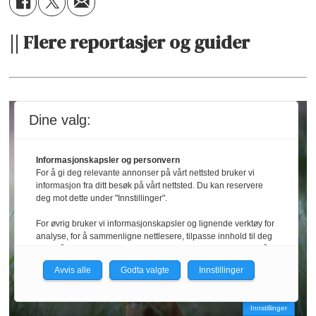
|| Flere reportasjer og guider
Dine valg:
Informasjonskapsler og personvern
For å gi deg relevante annonser på vårt nettsted bruker vi
informasjon fra ditt besøk på vårt nettsted. Du kan reservere
deg mot dette under "Innstillinger".
For øvrig bruker vi informasjonskapsler og lignende verktøy for
analyse, for å sammenligne nettlesere, tilpasse innhold til deg
og for å utvikle og tilby nødvendig funksjonalitet. Les mer i vår
personvernerklæring.
Avvis alle
Godta valgte
Innstillinger
Bukkejakt
Vi er med i Fagpressen-nettverket. Om du samtykker under, vil
du få relevante annonser på nettstedene til medlemmene i
Innstillinger
nettverket basert på informasjon fra dine besøk på tvers av