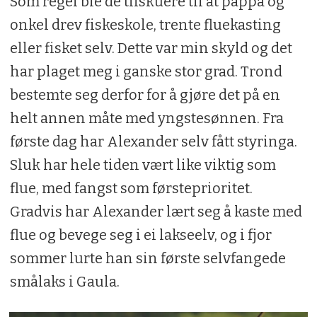
Som regel ble de tilskuere til at pappa og
onkel drev fiskeskole, trente fluekasting
eller fisket selv. Dette var min skyld og det
har plaget meg i ganske stor grad. Trond
bestemte seg derfor for å gjøre det på en
helt annen måte med yngstesønnen. Fra
første dag har Alexander selv fått styringa.
Sluk har hele tiden vært like viktig som
flue, med fangst som førsteprioritet.
Gradvis har Alexander lært seg å kaste med
flue og bevege seg i ei lakseelv, og i fjor
sommer lurte han sin første selvfangede
smålaks i Gaula.