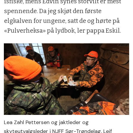
isfiske, mens Edvin synes storvilt er mest
spennende. Da jeg skjøt den første
elgkalven for ungene, satt de og hørte på
«Pulverheksa» på lydbok, ler pappa Eskil.
Lea Zahl Pettersen og jaktleder og
skyteutvalgsleder i NJFF Sør-Trøndelag, Leif