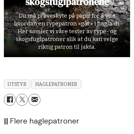
skogsfuglpatronene
Diameter:
3,12 mm i snitt (nr. 5)
Du må prøveskyte på papir for å vite
Antatt hagl:
260 pr. patron (nr. 5)
hvordan en rypepatron «går» i hagla di.
Her samler vi våre tester av rype- og
Hylse:
70 mm i plantebasert biopolymer
skogsfuglpatroner slik at du kan velge
med 17 mm høy base. haglkopp i samme
riktig patron til jakta.
nedbrytbare materiale.
Hastighet:
430 m/s
Pris:
kr 8,36 pr. stk
UTSTYR
HAGLEPATRONER
Leverandør:
Magne Landrø AS
Karakter:
5
||
Flere haglepatroner