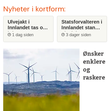
Nyheter i kortform:
Ulvejakt i
Statsforvalteren i
Innlandet tas opp
Innlandet stanser
igjen
ulvejakt
1 dag siden
3 dager siden
Ønsker
enklere
og
raskere