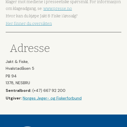
klager mot mediene i presseetiske spørsmål. For informasjon
om klageadgang, se:
www.presse.no
Hvor kan du kjøpe Jakt & Fiske i løssalg?
Her finner du oversikten
Adresse
Jakt & Fiske,
Hvalstadåsen 5
PB 94
1378, NESBRU
Sentralbord:
(+47) 667 92 200
Utgiver:
Norges Jeger- og Fiskerforbund