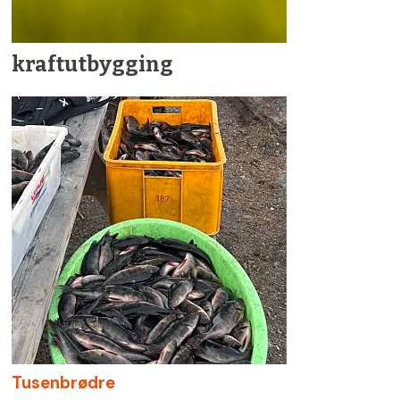
kraftutbygging
Tusenbrødre