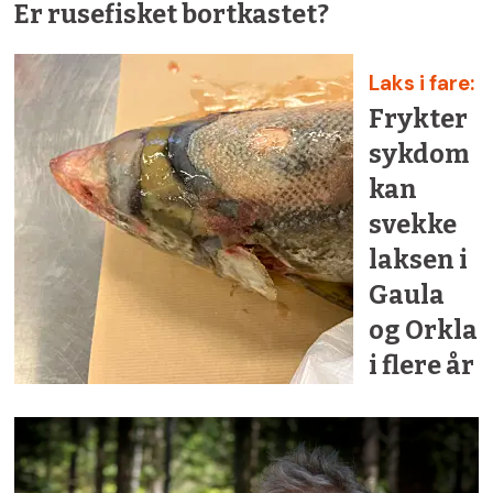
Er rusefisket bortkastet?
Laks i fare:
Frykter
sykdom
kan
svekke
laksen i
Gaula
og Orkla
i flere år