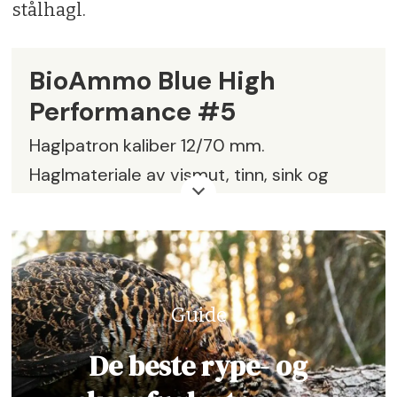
stålhagl.
BioAmmo Blue High
Performance #5
Haglpatron kaliber 12/70 mm.
Haglmateriale av vismut, tinn, sink og
aluminium. Pakker à 25 patroner. Leveres
også i en mildere «standard
performance»-ladning for full
trangboring.
Guide
Egenvekt:
ca. 5,9 g pr. cm3
De beste rype- og
Haglevekt:
27 g