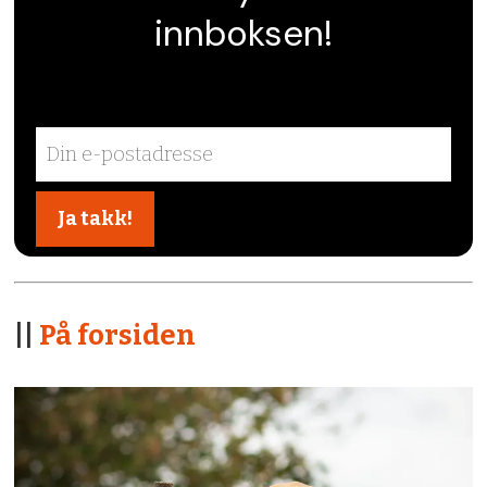
innboksen!
||
På forsiden