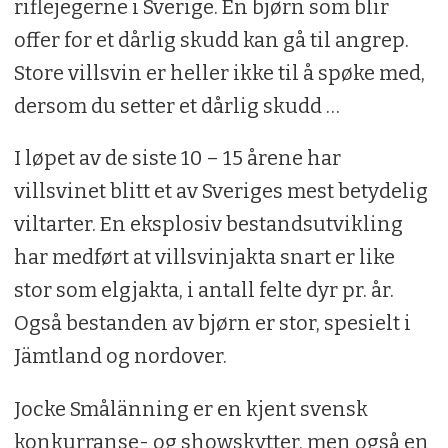
riflejegerne i Sverige. En bjørn som blir
offer for et dårlig skudd kan gå til angrep.
Store villsvin er heller ikke til å spøke med,
dersom du setter et dårlig skudd …
I løpet av de siste 10 – 15 årene har
villsvinet blitt et av Sveriges mest betydelig
viltarter. En eksplosiv bestandsutvikling
har medført at villsvinjakta snart er like
stor som elgjakta, i antall felte dyr pr. år.
Også bestanden av bjørn er stor, spesielt i
Jämtland og nordover.
Jocke Smålänning er en kjent svensk
konkurranse- og showskytter, men også en