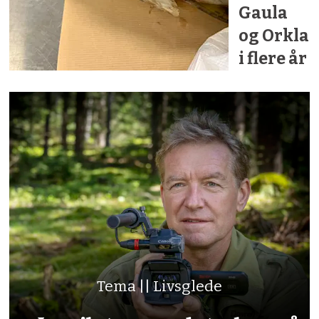
Gaula
og Orkla
i flere år
Tema || Livsglede