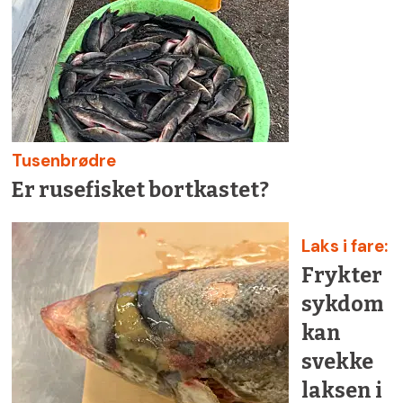
Tusenbrødre
Er rusefisket bortkastet?
Laks i fare:
Frykter
sykdom
kan
svekke
laksen i