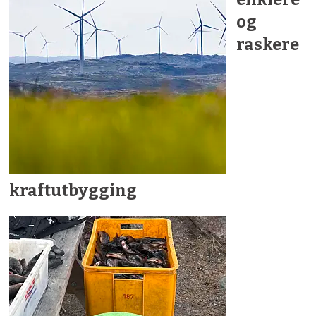
og
raskere
kraftutbygging