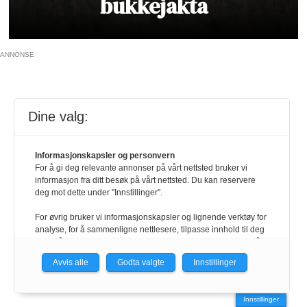
bukkejakta
ANNONSE
Dine valg:
Informasjonskapsler og personvern
For å gi deg relevante annonser på vårt nettsted bruker vi
informasjon fra ditt besøk på vårt nettsted. Du kan reservere
deg mot dette under "Innstillinger".
For øvrig bruker vi informasjonskapsler og lignende verktøy for
analyse, for å sammenligne nettlesere, tilpasse innhold til deg
og for å utvikle og tilby nødvendig funksjonalitet. Les mer i vår
personvernerklæring.
Avvis alle
Godta valgte
Innstillinger
Vi er med i Fagpressen-nettverket. Om du samtykker under, vil
du få relevante annonser på nettstedene til medlemmene i
Innstillinger
nettverket basert på informasjon fra dine besøk på tvers av