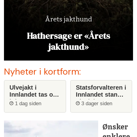
Årets jakthund
Hathersage er «Årets
jakthund»
Nyheter i kortform:
Ulvejakt i
Statsforvalteren i
Innlandet tas opp
Innlandet stanser
igjen
ulvejakt
1 dag siden
3 dager siden
Ønsker
enklere