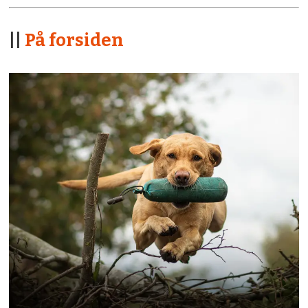
||
På forsiden