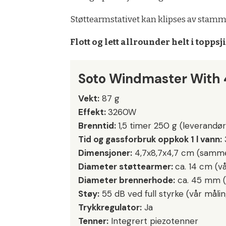
Støttearmstativet kan klipses av stammen
Flott og lett allrounder helt i toppsji
Soto Windmaster With 4
Vekt:
87 g
Effekt:
3260W
Brenntid:
1,5 timer 250 g (leverandør
Tid og gassforbruk oppkok 1 l vann:
Dimensjoner:
4,7x8,7x4,7 cm (samme
Diameter støttearmer:
ca. 14 cm (v
Diameter brennerhode:
ca. 45 mm (
Støy:
55 dB ved full styrke (vår målin
Trykkregulator:
Ja
Tenner:
Integrert piezotenner