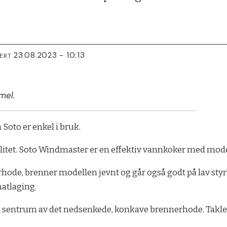
23.08.2023 - 10:13
TERT
mel.
oto er enkel i bruk.
ilitet. Soto Windmaster er en effektiv vannkoker med mod
erhode, brenner modellen jevnt og går også godt på lav st
atlaging.
 i sentrum av det nedsenkede, konkave brennerhode. Takler