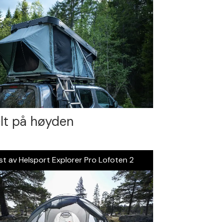
lt på høyden
st av Helsport Explorer Pro Lofoten 2