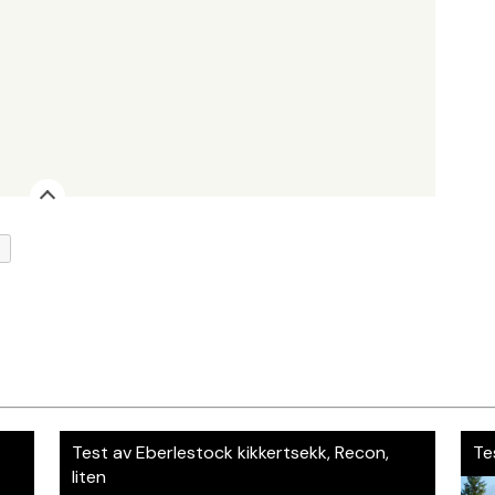
0
Test av Eberlestock kikkertsekk, Recon,
Te
liten