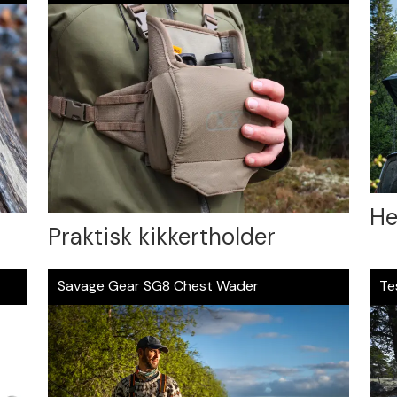
He
Praktisk kikkertholder
Savage Gear SG8 Chest Wader
Te