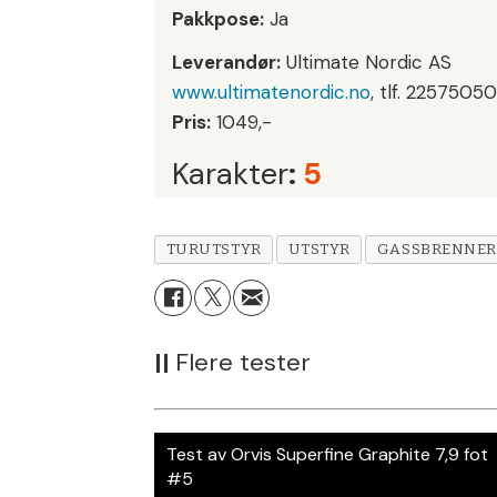
Pakkpose:
Ja
Leverandør:
Ultimate Nordic AS
www.ultimatenordic.no
, tlf. 2257505
Pris:
1049,-
Karakter
:
5
TURUTSTYR
UTSTYR
GASSBRENNER
||
Flere tester
Test av Orvis Superfine Graphite 7,9 fot
#5