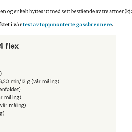
 og enkelt byttes ut med sett bestående av tre armer (kjøp
ktet i vår
test av toppmonterte gassbrennere
.
 flex
)
3,20 min/13 g (vår måling)
nfoldet)
år måling)
vår måling)
g)