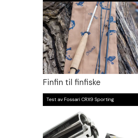
Finfin til finfiske
Test av Fossari CRX9 Sporting