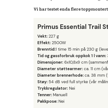
Vi har testet enda flere toppmonter
Primus Essential Trail S
Vekt:
227 g
Effekt:
2500W
Brenntid:
1 time 15 min på 230 g (lev
Tid og gassforbruk oppkok 1 l vann:
3
Dimensjoner:
6x10,8x9 cm (sammenf
Diameter støttearmer:
ca. 11 cm (vå
Diameter brennerhode:
ca. 38 mm (v
Støy:
54 dB ved full styrke (vår måli
Trykkregulator:
Nei
Tenner:
Manuell
Pakkpose:
Nei