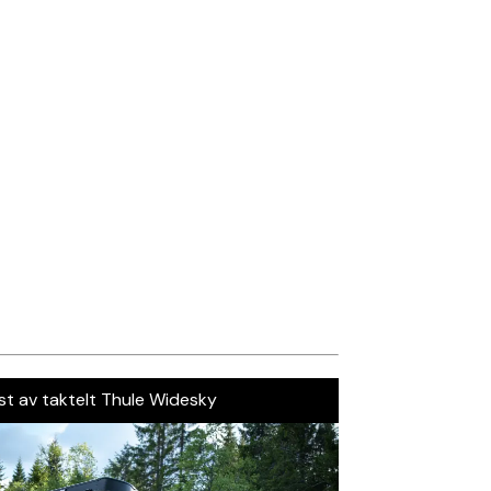
st av taktelt Thule Widesky