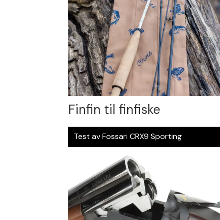
Finfin til finfiske
Test av Fossari CRX9 Sporting