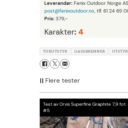
Leverandør:
Fenix Outdoor Norge A
post@fenixoutdoor.no
, tlf. 61 24 69 
Pris:
379,-
Karakter
:
4
TURUTSTYR
GASSBRENNER
UTSTYR
||
Flere tester
Test av Orvis Superfine Graphite 7,9 fot
#5