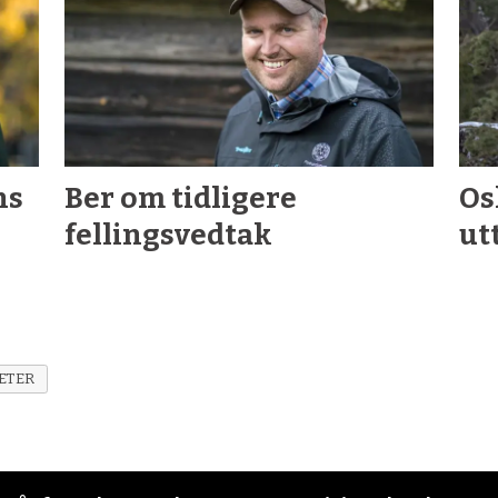
ns
Ber om tidligere
Os
fellingsvedtak
ut
ETER