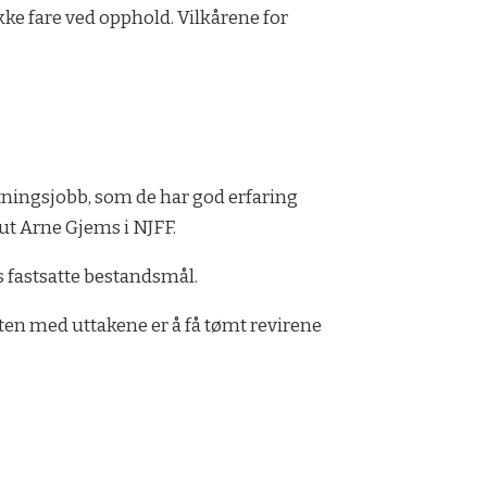
ikke fare ved opphold. Vilkårene for
valtningsjobb, som de har god erfaring
nut Arne Gjems i NJFF.
ts fastsatte bestandsmål.
ten med uttakene er å få tømt revirene