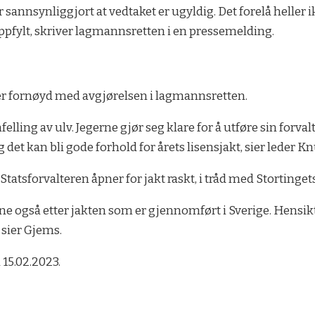
 sannsynliggjort at vedtaket er ugyldig. Det forelå heller 
oppfylt, skriver lagmannsretten i en pressemelding.
er fornøyd med avgjørelsen i lagmannsretten.
enfelling av ulv. Jegerne gjør seg klare for å utføre sin for
det kan bli gode forhold for årets lisensjakt, sier leder K
 Statsforvalteren åpner for jakt raskt, i tråd med Stortinge
ne også etter jakten som er gjennomført i Sverige. Hensik
 sier Gjems.
 15.02.2023.