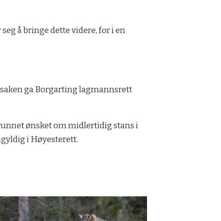
 seg å bringe dette videre, for i en
en saken ga Borgarting lagmannsrett
runnet ønsket om midlertidig stans i
ugyldig i Høyesterett.