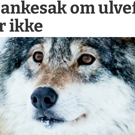
 ankesak om ulvef
 ikke