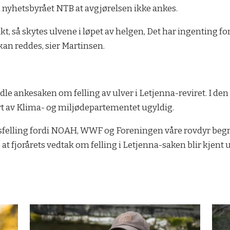
l nyhetsbyrået NTB at avgjørelsen ikke ankes.
akt, så skytes ulvene i løpet av helgen, Det har ingenting for
an reddes, sier Martinsen.
ndle ankesaken om felling av ulver i Letjenna-reviret. I d
t av Klima- og miljødepartementet ugyldig.
sensfelling fordi NOAH, WWF og Foreningen våre rovdyr beg
at fjorårets vedtak om felling i Letjenna-saken blir kjent 