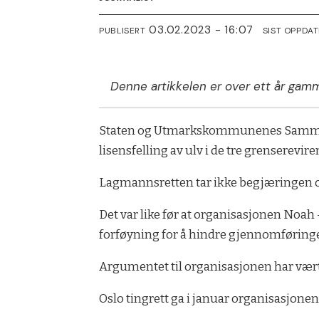
03.02.2023 - 16:07
PUBLISERT
SIST OPPDA
Denne artikkelen er over ett år gamm
Staten og Utmarkskommunenes Sammenslu
lisensfelling av ulv i de tre grenserevi
Lagmannsretten tar ikke begjæringen om
Det var like før at organisasjonen Noa
forføyning for å hindre gjennomføring
Argumentet til organisasjonen har vært 
Oslo tingrett ga i januar organisasjon