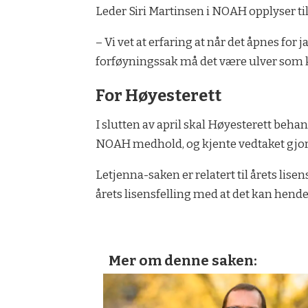
Leder Siri Martinsen i NOAH opplyser ti
– Vi vet at erfaring at når det åpnes for j
forføyningssak må det være ulver som k
For Høyesterett
I slutten av april skal Høyesterett beha
NOAH medhold, og kjente vedtaket gjor
Letjenna-saken er relatert til årets li
årets lisensfelling med at det kan hende 
Mer om denne saken: