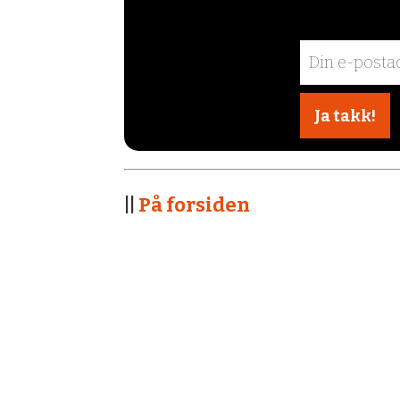
||
På forsiden