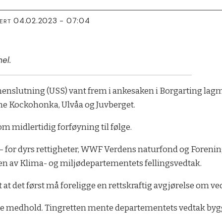
04.02.2023 - 07:04
TERT
el.
tning (USS) vant frem i ankesaken i Borgarting lagmann
rene Kockohonka, Ulvåa og Juvberget.
 midlertidig forføyning til følge.
h – for dyrs rettigheter, WWF Verdens naturfond og Foreni
en av Klima- og miljødepartementets fellingsvedtak.
at det først må foreligge en rettskraftig avgjørelse om ve
ene medhold. Tingretten mente departementets vedtak bygg