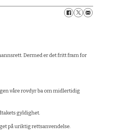
srett. Dermed er det fritt fram for
ngen våre rovdyr ba om midlertidig
dtakets gyldighet.
et på uriktig rettsanvendelse.