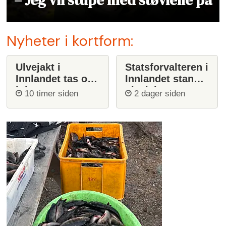
Nyheter i kortform:
Ulvejakt i
Statsforvalteren i
Innlandet tas opp
Innlandet stanser
igjen
ulvejakt
10 timer siden
2 dager siden