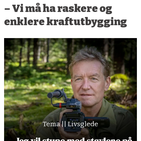
– Vi må ha raskere og
enklere kraftutbygging
Tema || Livsglede
– Jeg vil stupe med støvlene på