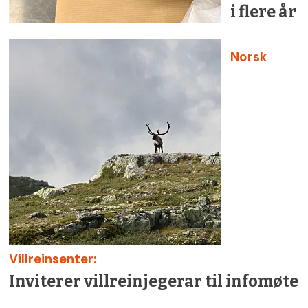
i flere år
Norsk
Villreinsenter:
Inviterer villreinjegerar til infomøte