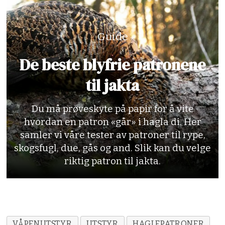
Antall hagl:
270 stk
Mye knusing ved treff
Svermdiameter:
20m/1/4 choke: ca 68
Guide
Ujevne hagl
cm
De beste blyfrie patronene
Kraftig rekyl
Pris:
kr 55,96 pr. stk.
til jakta
Karakter:
3.5
Leverandør:
Schou Våpen AS,
Du må prøveskyte på papir for å vite
schouvapen.no
hvordan en patron «går» i hagla di. Her
samler vi våre tester av patroner til rype,
skogsfugl, due, gås og and. Slik kan du velge
riktig patron til jakta.
VÅPENUTSTYR
UTSTYR
HAGLEPATRONER