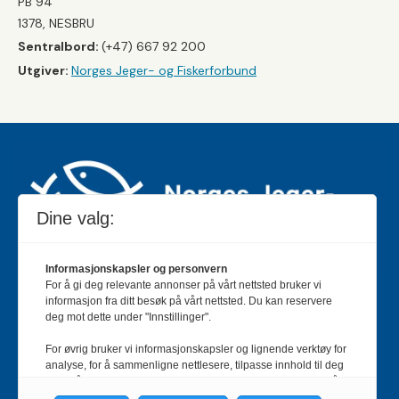
PB 94
1378, NESBRU
Sentralbord:
(+47) 667 92 200
Utgiver:
Norges Jeger- og Fiskerforbund
Dine valg:
Informasjonskapsler og personvern
For å gi deg relevante annonser på vårt nettsted bruker vi
Jakt & Fiske er landets største og eldste magasin for
informasjon fra ditt besøk på vårt nettsted. Du kan reservere
jakt- og fiskeinteresserte med 195 000 månedlige
deg mot dette under "Innstillinger".
lesere og et opplag på rundt 90 000 eksemplarer.
For øvrig bruker vi informasjonskapsler og lignende verktøy for
Bladet er en månedlig publikasjon og utgis av Norges
analyse, for å sammenligne nettlesere, tilpasse innhold til deg
Jeger- og Fiskerforbund.
Meld deg inn her
.
og for å utvikle og tilby nødvendig funksjonalitet. Les mer i vår
personvernerklæring.