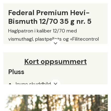
Federal Premium Hevi-
Bismuth 12/70 35 g nr. 5
Haglpatron i kaliber 12/70 med
vismuthagl, plastpellets og «Filitecontrol
Flex» haglkopp i plast.
Haglladning:
35 gram
Kort oppsummert
Utgangshastighet:
443 m/s
Pluss
Haglstørrelse:
2,84 mm (+/-) US nr. 5
Jevne skuddbilder
Hagl egenvekt:
ca. 9,6 g/cm³
Høy hastighet
Culot:
16 mm
Noe å tenke på