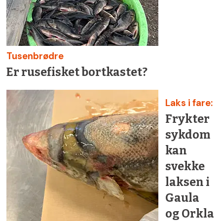
Tusenbrødre
Er rusefisket bortkastet?
Laks i fare:
Frykter
sykdom
kan
svekke
laksen i
Gaula
og Orkla