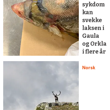
sykdom
kan
svekke
laksen i
Gaula
og Orkla
i flere år
Norsk