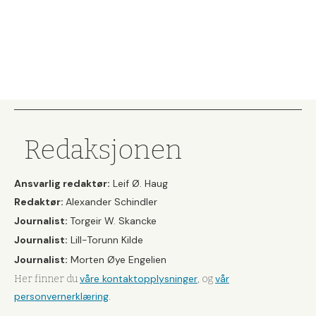
Redaksjonen
Ansvarlig redaktør:
Leif Ø. Haug
Redaktør:
Alexander Schindler
Journalist:
Torgeir W. Skancke
Journalist:
Lill-Torunn Kilde
Journalist:
Morten Øye Engelien
våre kontaktopplysninger
vår
Her finner du
, og
personvernerklæring
.