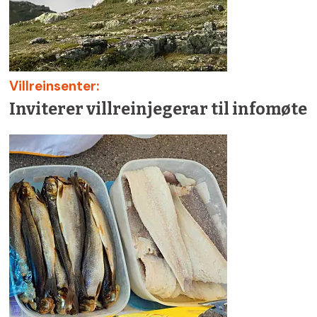
Villreinsenter:
Inviterer villreinjegerar til infomøte