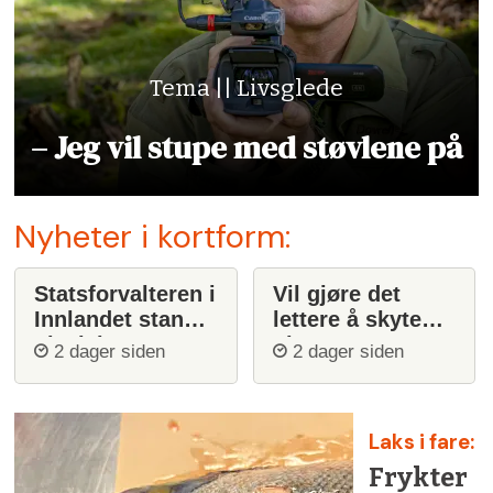
Tema || Livsglede
– Jeg vil stupe med støvlene på
Nyheter i kortform:
Statsforvalteren i
Vil gjøre det
Innlandet stanser
lettere å skyte
ulvejakt
ulv
2 dager siden
2 dager siden
Laks i fare:
Frykter