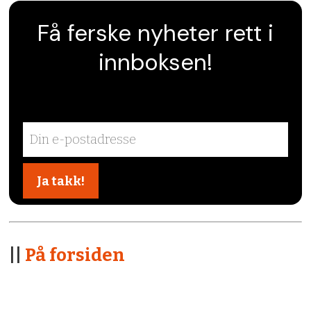
Få ferske nyheter rett i
innboksen!
||
På forsiden