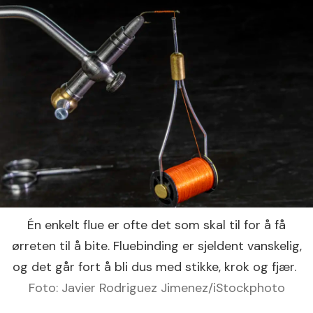
Én enkelt flue er ofte det som skal til for å få
ørreten til å bite. Fluebinding er sjeldent vanskelig,
og det går fort å bli dus med stikke, krok og fjær.
Foto: Javier Rodriguez Jimenez/iStockphoto