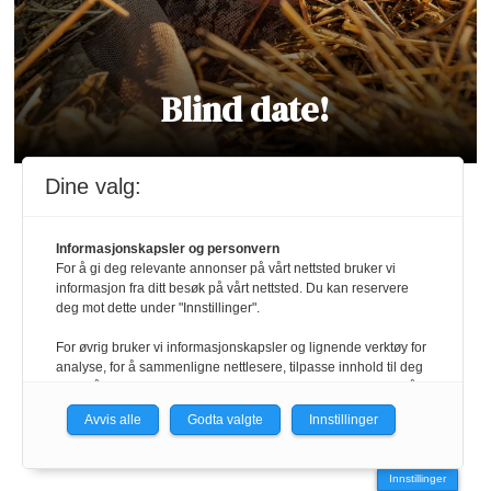
Blind date!
Dine valg:
Informasjonskapsler og personvern
For å gi deg relevante annonser på vårt nettsted bruker vi
informasjon fra ditt besøk på vårt nettsted. Du kan reservere
deg mot dette under "Innstillinger".
For øvrig bruker vi informasjonskapsler og lignende verktøy for
analyse, for å sammenligne nettlesere, tilpasse innhold til deg
og for å utvikle og tilby nødvendig funksjonalitet. Les mer i vår
personvernerklæring.
Avvis alle
Godta valgte
Innstillinger
Vi er med i Fagpressen-nettverket. Om du samtykker under, vil
du få relevante annonser på nettstedene til medlemmene i
Innstillinger
nettverket basert på informasjon fra dine besøk på tvers av