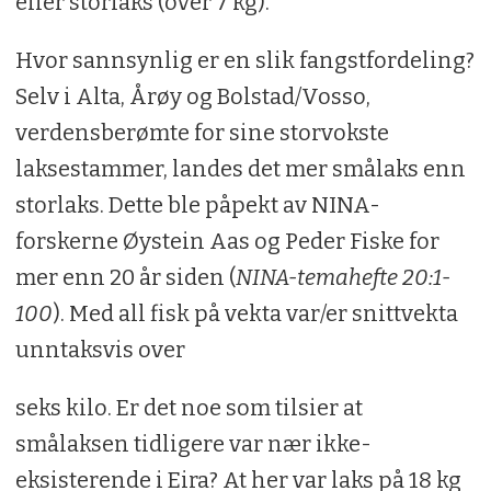
eller storlaks (over 7 kg).
Hvor sannsynlig er en slik fangstfordeling?
Selv i Alta, Årøy og Bolstad/Vosso,
verdensberømte for sine storvokste
laksestammer, landes det mer smålaks enn
storlaks. Dette ble påpekt av NINA-
forskerne Øystein Aas og Peder Fiske for
mer enn 20 år siden (
NINA-temahefte 20:1-
100
). Med all fisk på vekta var/er snittvekta
unntaksvis over
seks kilo. Er det noe som tilsier at
smålaksen tidligere var nær ikke-
eksisterende i Eira? At her var laks på 18 kg