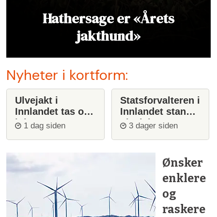
Hathersage er «Årets
jakthund»
Nyheter i kortform:
Ulvejakt i
Statsforvalteren i
Innlandet tas opp
Innlandet stanser
igjen
ulvejakt
1 dag siden
3 dager siden
Ønsker
enklere
og
raskere