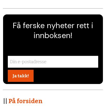
Få ferske nyheter rett i
innboksen!
||
På forsiden