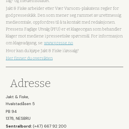
fag- og medlemsbladet.
Jakt & Fiske arbeider etter Vær Varsom-plakatens regler for
god presseskikk. Den som mener seg rammet av urettmessig
medieomtale, oppfordres til å ta kontakt med redaksjonen.
Pressens Faglige Utvalg (PFU) er et klageorgan som behandler
klager mot mediene i presseetiske spørsmål. For informasjon
om klageadgang, se:
www.presse.no
Hvor kan du kjøpe Jakt & Fiske i løssalg?
Her finner du oversikten
Adresse
Jakt & Fiske,
Hvalstadåsen 5
PB 94
1378, NESBRU
Sentralbord:
(+47) 667 92 200