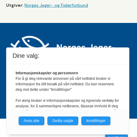
Utgiver:
Norges Jeger- og Fiskerforbund
Dine valg:
Informasjonskapsler og personvern
For å gi deg relevante annonser på vårt nettsted bruker vi
Jakt & Fiske er landets største og eldste magasin for
informasjon fra ditt besøk på vårt nettsted. Du kan reservere
jakt- og fiskeinteresserte med 195 000 månedlige
deg mot dette under "Innstillinger".
lesere og et opplag på rundt 90 000 eksemplarer.
For øvrig bruker vi informasjonskapsler og lignende verktøy for
Bladet er en månedlig publikasjon og utgis av Norges
analyse, for å sammenligne nettlesere, tilpasse innhold til deg
Jeger- og Fiskerforbund.
Meld deg inn her
.
og for å utvikle og tilby nødvendig funksjonalitet. Les mer i vår
personvernerklæring.
Avvis alle
Godta valgte
Innstillinger
Vi er med i Fagpressen-nettverket. Om du samtykker under, vil
Powered by Labrador CMS
du få relevante annonser på nettstedene til medlemmene i