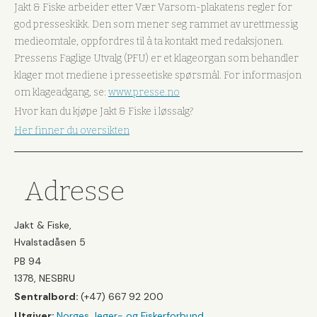
Jakt & Fiske arbeider etter Vær Varsom-plakatens regler for
god presseskikk. Den som mener seg rammet av urettmessig
medieomtale, oppfordres til å ta kontakt med redaksjonen.
Pressens Faglige Utvalg (PFU) er et klageorgan som behandler
klager mot mediene i presseetiske spørsmål. For informasjon
om klageadgang, se:
www.presse.no
Hvor kan du kjøpe Jakt & Fiske i løssalg?
Her finner du oversikten
Adresse
Jakt & Fiske,
Hvalstadåsen 5
PB 94
1378, NESBRU
Sentralbord:
(+47) 667 92 200
Utgiver:
Norges Jeger- og Fiskerforbund