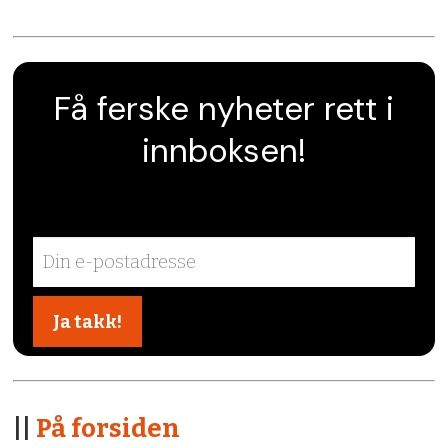
Få ferske nyheter rett i
innboksen!
||
På forsiden