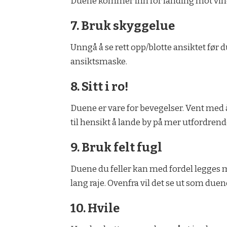
Duene kommer inn for landing mot vind
7. Bruk skyggelue
Unngå å se rett opp/blotte ansiktet før d
ansiktsmaske.
8. Sitt i ro!
Duene er vare for bevegelser. Vent med å
til hensikt å lande by på mer utfordren
9. Bruk felt fugl
Duene du feller kan med fordel legges m
lang raje. Ovenfra vil det se ut som duen
10. Hvile