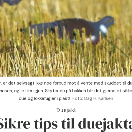
 er det selvsagt ikke noe forbud mot å vente med skuddet til dua
osen, og letter igjen. Skyter du på bakken blir det gjerne et sikker
due og lokkefugler i plast!
Foto: Dag H. Karlsen
Duejakt
Sikre tips til duejakt