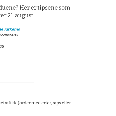
ngduene? Her er tipsene som
er 21. august.
le
Kirkemo
JOURNALIST
:28
rafikk. Jorder med erter, raps eller