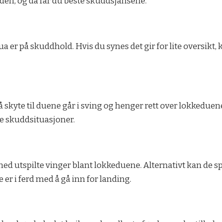
en, og da får du beste skuddsjansene.
ua er på skuddhold. Hvis du synes det gir for lite oversikt,
 skyte til duene går i sving og henger rett over lokkeduene.
de skuddsituasjoner.
ed utspilte vinger blant lokkeduene. Alternativt kan de sp
e er i ferd med å gå inn for landing.