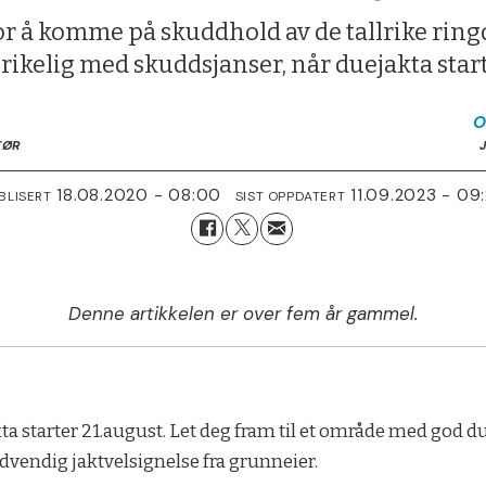
for å komme på skuddhold av de tallrike ri
 rikelig med skuddsjanser, når duejakta start
O
TØR
18.08.2020 - 08:00
11.09.2023 - 09
BLISERT
SIST OPPDATERT
Denne artikkelen er over fem år gammel.
 starter 21.august. Let deg fram til et område med god duet
dvendig jaktvelsignelse fra grunneier.