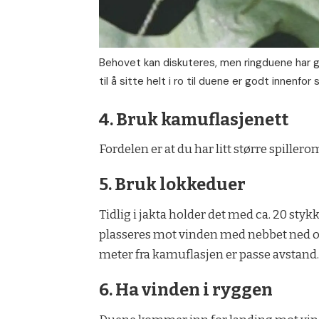
Behovet kan diskuteres, men ringduene har g
til å sitte helt i ro til duene er godt innenfor
4.
Bruk kamuflasjenett
Fordelen er at du har litt større spillero
5. Bruk lokkeduer
Tidlig i jakta holder det med ca. 20 st
plasseres mot vinden med nebbet ned og s
meter fra kamuflasjen er passe avstand
6. Ha vinden i ryggen