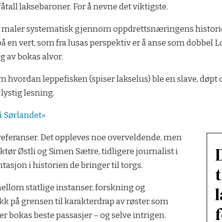
fåtall laksebaroner. For å nevne det viktigste.
 maler systematisk gjennom oppdrettsnæringens historie, 
kt på en vert, som fra lusas perspektiv er å anse som dobbe
g av bokas alvor.
 hvordan leppefisken (spiser lakselus) ble en slave, døpt 
lystig lesning.
å Sørlandet»
dereferanser. Det oppleves noe overveldende, men
ør Østli og Simen Sætre, tidligere journalist i
jon i historien de bringer til torgs.
ellom statlige instanser, forskning og
k på grensen til karakterdrap av røster som
r bokas beste passasjer – og selve intrigen.