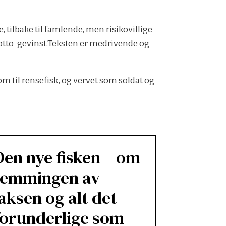
tilbake til famlende, men risikovillige
l Lotto-gevinst.Teksten er medrivende og
om til rensefisk, og vervet som soldat og
Den nye fisken – om
temmingen av
laksen og alt det
forunderlige som