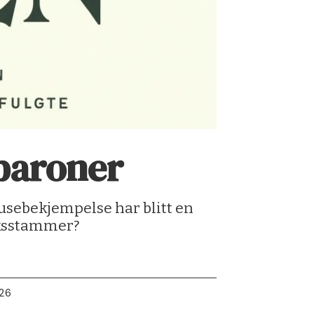
baroner
usebekjempelse har blitt en
aksstammer?
:26