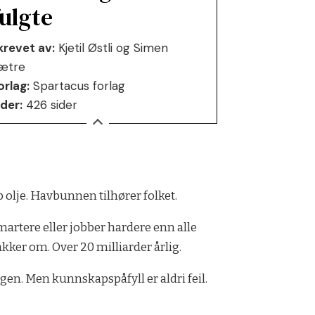
fulgte
krevet av:
Kjetil Østli og Simen
ætre
orlag:
Spartacus forlag
ider:
426 sider
 olje. Havbunnen tilhører folket.
martere eller jobber hardere enn alle
akker om. Over 20 milliarder årlig.
gen. Men kunnskapspåfyll er aldri feil.