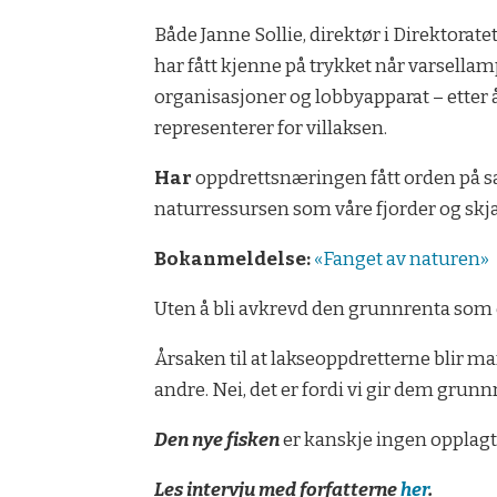
Både Janne Sollie, direktør i Direktorat
har fått kjenne på trykket når varsell
organisasjoner og lobbyapparat – etter å
representerer for villaksen.
Har
oppdrettsnæringen fått orden på sa
naturressursen som våre fjorder og skjæ
Bokanmeldelse:
«Fanget av naturen»
Uten å bli avkrevd den grunnrenta som ol
Årsaken til at lakseoppdretterne blir ma
andre. Nei, det er fordi vi gir dem grunn
Den nye fisken
er kanskje ingen opplagt
Les intervju med forfatterne
her
.