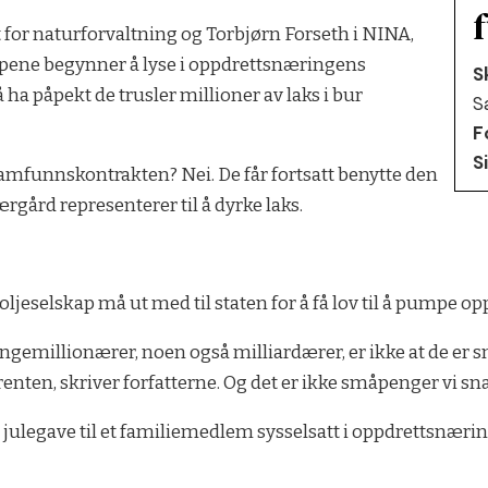
et for naturforvaltning og Torbjørn Forseth i NINA,
ampene begynner å lyse i oppdrettsnæringens
S
 ha påpekt de trusler millioner av laks i bur
S
F
S
mfunnskontrakten? Nei. De får fortsatt benytte den
rgård representerer til å dyrke laks.
jeselskap må ut med til staten for å få lov til å pumpe opp
ngemillionærer, noen også milliardærer, er ikke at de er s
renten, skriver forfatterne. Og det er ikke småpenger vi sn
 julegave til et familiemedlem sysselsatt i oppdrettsnærin