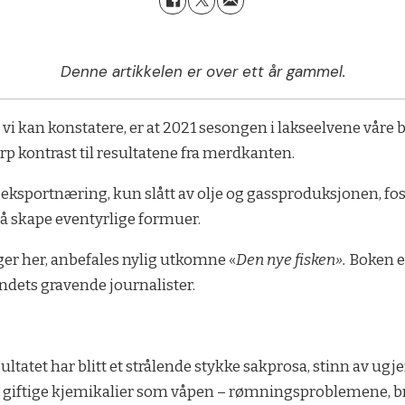
Denne artikkelen er over ett år gammel.
t vi kan konstatere, er at 2021 sesongen i lakseelvene våre b
arp kontrast til resultatene fra merdkanten.
eksportnæring, kun slått av olje og gassproduksjonen, fosser
r å skape eventyrlige formuer.
er her, anbefales nylig utkomne «
Den nye fisken».
Boken er
ndets gravende journalister.
ultatet har blitt et strålende stykke sakprosa, stinn av ug
v giftige kjemikalier som våpen – rømningsproblemene, b