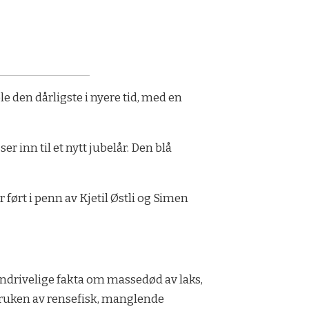
le den dårligste i nyere tid, med en
 inn til et nytt jubelår. Den blå
 ført i penn av Kjetil Østli og Simen
jendrivelige fakta om massedød av laks,
ruken av rensefisk, manglende