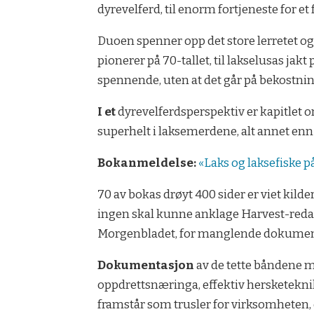
dyrevelferd, til enorm fortjeneste for et 
Duoen spenner opp det store lerretet og
pionerer på 70-tallet, til lakselusas ja
spennende, uten at det går på bekostnin
I et
dyrevelferdsperspektiv er kapitlet om
superhelt i laksemerdene, alt annet enn 
Bokanmeldelse:
«Laks og laksefiske p
70 av bokas drøyt 400 sider er viet kil
ingen skal kunne anklage Harvest-redakt
Morgenbladet, for manglende dokumentas
Dokumentasjon
av de tette båndene m
oppdrettsnæringa, effektiv hersketeknik
framstår som trusler for virksomheten, e