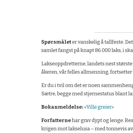
Spørsmålet
er vanskelig å tallfeste. De
samlet fangst på knapt 86 000 laks, i sk
Lakseoppdretterne, landets nest største 
åkeren, vår felles allmenning, fortsette
Er du i tvil om det er noen sammenheng
Sætre, begge med stjernestatus blant la
Bokanmeldelse:
«Ville greier»
Forfatterne
har grav dypt og lenge. Res
krigen mot lakselusa – med tonnevis a