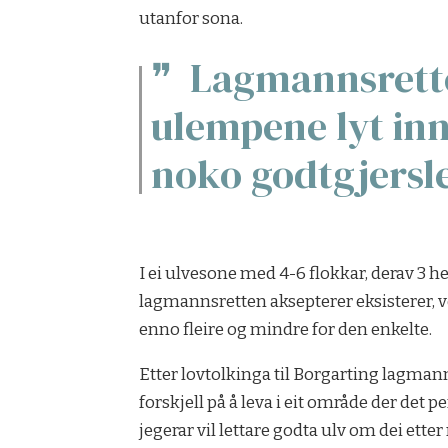
utanfor sona.
Lagmannsretten
ulempene lyt in
noko godtgjersl
I ei ulvesone med 4-6 flokkar, derav 3 h
lagmannsretten aksepterer eksisterer, ve
enno fleire og mindre for den enkelte.
Etter lovtolkinga til Borgarting lagman
forskjell på å leva i eit område der det 
jegerar vil lettare godta ulv om dei ette