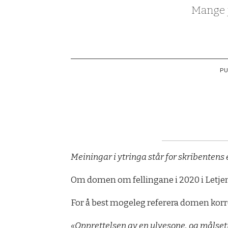
Mange je
PU
Meiningar i ytringa står for skribentens 
Om domen om fellingane i 2020 i Letjenna
For å best mogeleg referera domen korre
«Opprettelsen av en ulvesone, og målse