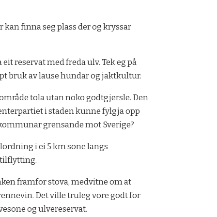
r kan finna seg plass der og kryssar
 eit reservat med freda ulv. Tek eg på
apt bruk av lause hundar og jaktkultur.
område tola utan noko godtgjersle. Den
terpartiet i staden kunne fylgja opp
ke kommunar grensande mot Sverige?
lordning i ei 5 km sone langs
ilflytting.
enken framfor stova, medvitne om at
nevin. Det ville truleg vore godt for
vesone og ulvereservat.