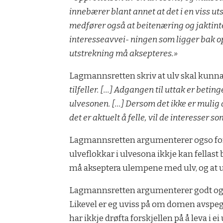
innebærer blant annet at det i en viss u
medfører også at beitenæring og jaktinter
interesseavvei- ningen som ligger bak o
utstrekning må aksepteres.»
Lagmannsretten skriv at ulv skal kunna 
tilfeller. […] Adgangen til uttak er beti
ulvesonen. […] Dersom det ikke er mulig 
det er aktuelt å felle, vil de interesser 
Lagmannsretten argumenterer ogso for 
ulveflokkar i ulvesona ikkje kan fellast
må akseptera ulempene med ulv, og at u
Lagmannsretten argumenterer godt og vi
Likevel er eg uviss på om domen avspe
har ikkje drøfta forskjellen på å leva i e