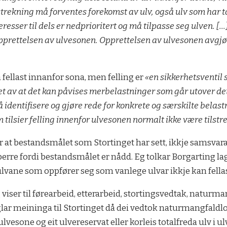
tstrekning må forventes forekomst av ulv, også ulv som har 
esser til dels er nedprioritert og må tilpasse seg ulven. […]
pprettelsen av ulvesonen. Opprettelsen av ulvesonen avgjør
fellast innanfor sona, men felling er
«en sikkerhetsventil 
nget av at det kan påvises merbelastninger som går utover d
å identifisere og gjøre rede for konkrete og særskilte bel
som tilsier felling innenfor ulvesonen normalt ikke være tilst
at bestandsmålet som Stortinget har sett, ikkje samsvar
 berre fordi bestandsmålet er nådd. Eg tolkar Borgarting lag
lvane som oppfører seg som vanlege ulvar ikkje kan fellas
ser til førearbeid, etterarbeid, stortingsvedtak, natur
glar meininga til Stortinget då dei vedtok naturmangfal
i ulvesone og eit ulvereservat eller korleis totalfreda ulv 