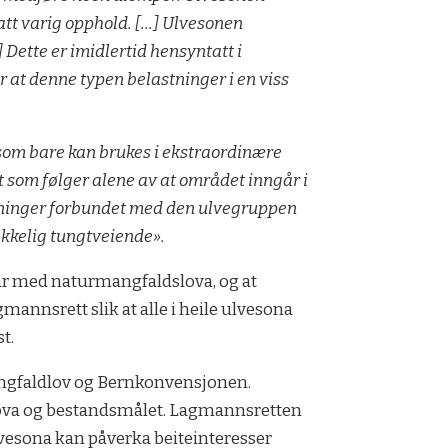
tatt varig opphold. […] Ulvesonen
 Dette er imidlertid hensyntatt i
 at denne typen belastninger i en viss
som bare kan brukes i ekstraordinære
et som følger alene av at området inngår i
astninger forbundet med den ulvegruppen
rekkelig tungtveiende».
ar med naturmangfaldslova, og at
mannsrett slik at alle i heile ulvesona
t.
mangfaldlov og Bernkonvensjonen.
dlova og bestandsmålet. Lagmannsretten
i ulvesona kan påverka beiteinteresser