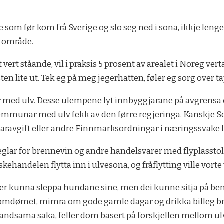
som før kom frå Sverige og slo seg ned i sona, ikkje lenge
e område.
t ståande, vil i praksis 5 prosent av arealet i Noreg verta
n lite ut. Tek eg på meg jegerhatten, føler eg sorg over t
 med ulv. Desse ulempene lyt innbyggjarane på avgrensa 
mmunar med ulv fekk av den førre regjeringa. Kanskje Sen
ivaravgift eller andre Finnmarksordningar i næringssva
eglar for brennevin og andre handelsvarer med flyplasstol
ehandelen flytta inn i ulvesona, og fråflytting ville vorte t
enger kunna sleppa hundane sine, men dei kunne sitja på b
omdømet, mimra om gode gamle dagar og drikka billeg bren
handsama saka, feller dom basert på forskjellen mellom ul