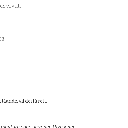
reservat.
:03
ande, vil dei få rett.
il medføre noen ulemper. Ulvesonen