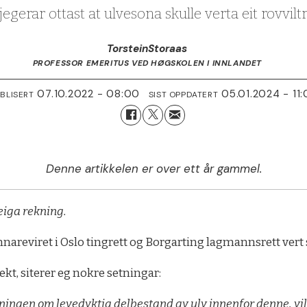
gerar ottast at ulvesona skulle verta eit rovvilt
Torstein
Storaas
PROFESSOR EMERITUS VED HØGSKOLEN I INNLANDET
07.10.2022 - 08:00
05.01.2024 - 11
BLISERT
SIST OPPDATERT
Denne artikkelen er over ett år gammel.
eiga rekning.
reviret i Oslo tingrett og Borgarting lagmannsrett vert stå
kt, siterer eg nokre setningar:
tningen om levedyktig delbestand av ulv innenfor denne, v