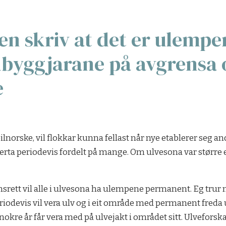
 skriv at det er ulemper
nbyggjarane på avgrensa 
e
eilnorske, vil flokkar kunna fellast når nye etablerer seg 
rta periodevis fordelt på mange. Om ulvesona var større el
nsrett vil alle i ulvesona ha ulempene permanent. Eg trur 
periodevis vil vera ulv og i eit område med permanent freda u
r nokre år får vera med på ulvejakt i området sitt. Ulveforsk