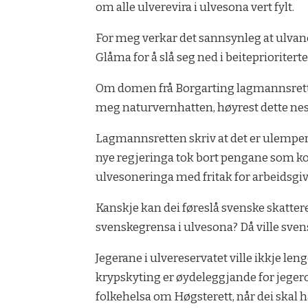
om alle ulverevira i ulvesona vert fylt.
For meg verkar det sannsynleg at ulvane 
Glåma for å slå seg ned i beiteprioritert
Om domen frå Borgarting lagmannsrett ver
meg naturvernhatten, høyrest dette neste
Lagmannsretten skriv at det er ulemper
nye regjeringa tok bort pengane som ko
ulvesoneringa med fritak for arbeidsg
Kanskje kan dei føreslå svenske skatter
svenskegrensa i ulvesona? Då ville svensk
Jegerane i ulvereservatet ville ikkje l
krypskyting er øydeleggjande for jeger
folkehelsa om Høgsterett, når dei skal 