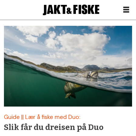
Siste
nytt
om
wobbler
–
Jakt
Guide || Lær å fiske med Duo:
&
Slik får du dreisen på Duo
Fiske