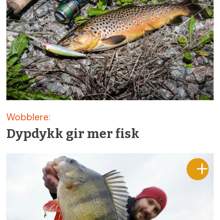
Wobblere:
Dypdykk gir mer fisk