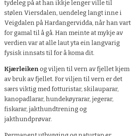
tydeleg på at han ikkje lenger ville til
stølen Viersdalen, uendeleg langt inne i
Veigdalen på Hardangervidda, når han vart
for gamal til å gå. Han meinte at mykje av
verdien var at alle laut yta ein langvarig
fysisk innsats til for å koma dit.
Kjærleiken
og viljen til vern av fjellet kjem
av bruk av fjellet. For viljen til vern er det
særs viktig med fotturistar, skilauparar,
kanopadlarar, hundekøyrarar, jegerar,
fiskarar, jakthundtrening og
jakthundprøvar.
Permanent utbygging og naturtap er