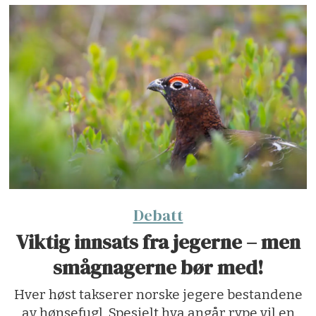
Debatt
Viktig innsats fra jegerne – men
smågnagerne bør med!
Hver høst takserer norske jegere bestandene
av hønsefugl. Spesielt hva angår rype vil en