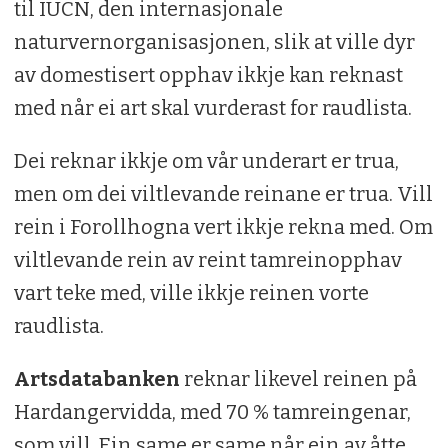
til IUCN, den internasjonale
naturvernorganisasjonen, slik at ville dyr
av domestisert opphav ikkje kan reknast
med når ei art skal vurderast for raudlista.
Dei reknar ikkje om vår underart er trua,
men om dei viltlevande reinane er trua. Vill
rein i Forollhogna vert ikkje rekna med. Om
viltlevande rein av reint tamreinopphav
vart teke med, ville ikkje reinen vorte
raudlista.
Artsdatabanken
reknar likevel reinen på
Hardangervidda, med 70 % tamreingenar,
som vill. Ein same er same når ein av åtte