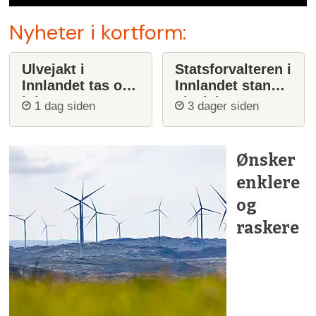
Nyheter i kortform:
Ulvejakt i
Statsforvalteren i
Innlandet tas opp
Innlandet stanser
igjen
ulvejakt
1 dag siden
3 dager siden
Ønsker
enklere
og
raskere