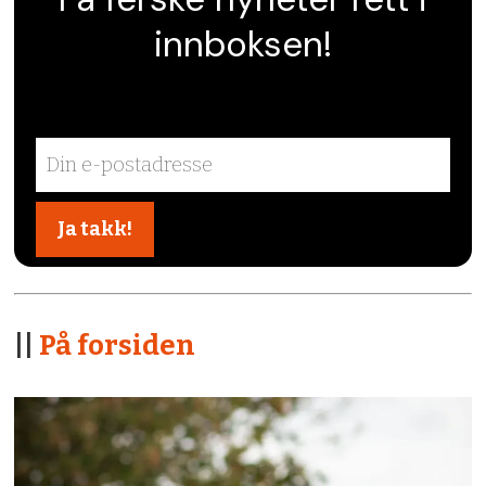
innboksen!
||
På forsiden