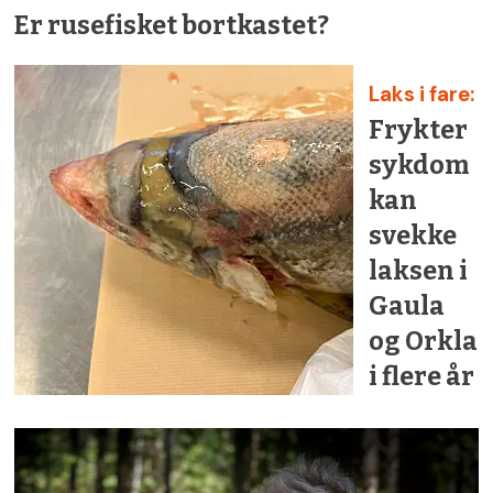
Er rusefisket bortkastet?
Laks i fare:
Frykter
sykdom
kan
svekke
laksen i
Gaula
og Orkla
i flere år