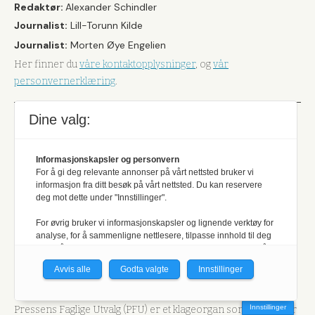
Redaktør:
Alexander Schindler
Journalist:
Lill-Torunn Kilde
Journalist:
Morten Øye Engelien
Her finner du
våre kontaktopplysninger
, og
vår
personvernerklæring
.
Dine valg:
Et uavhengig
Informasjonskapsler og personvern
medlemsblad
For å gi deg relevante annonser på vårt nettsted bruker vi
informasjon fra ditt besøk på vårt nettsted. Du kan reservere
deg mot dette under "Innstillinger".
Her kan du lese
vår formålsparagraf og hvilke retningslinjer
som ligger til grunn for produksjonen av det redaktørstyre
For øvrig bruker vi informasjonskapsler og lignende verktøy for
analyse, for å sammenligne nettlesere, tilpasse innhold til deg
fag- og medlemsbladet.
og for å utvikle og tilby nødvendig funksjonalitet. Les mer i vår
Jakt & Fiske arbeider etter Vær Varsom-plakatens regler for
personvernerklæring.
Avvis alle
Godta valgte
Innstillinger
god presseskikk. Den som mener seg rammet av urettmessig
Vi er med i Fagpressen-nettverket. Om du samtykker under, vil
medieomtale, oppfordres til å ta kontakt med redaksjonen.
du få relevante annonser på nettstedene til medlemmene i
Innstillinger
Pressens Faglige Utvalg (PFU) er et klageorgan som behandler
nettverket basert på informasjon fra dine besøk på tvers av