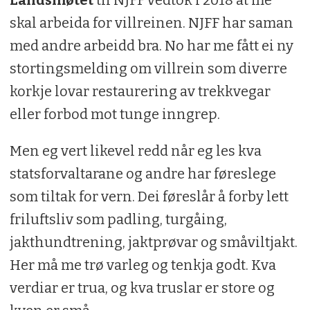
Landsmøtet
til NJFF vedtok i 2018 at me
skal arbeida for villreinen. NJFF har saman
med andre arbeidd bra. No har me fått ei ny
stortingsmelding om villrein som diverre
korkje lovar restaurering av trekkvegar
eller forbod mot tunge inngrep.
Men eg vert likevel redd når eg les kva
statsforvaltarane og andre har føreslege
som tiltak for vern. Dei føreslår å forby lett
friluftsliv som padling, turgåing,
jakthundtrening, jaktprøvar og småviltjakt.
Her må me trø varleg og tenkja godt. Kva
verdiar er trua, og kva truslar er store og