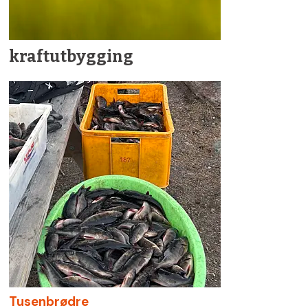
kraftutbygging
Tusenbrødre