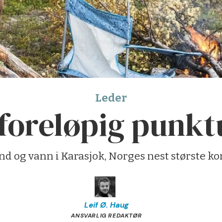
Leder
 foreløpig punk
and og vann i Karasjok, Norges nest største k
Leif Ø.
Haug
ANSVARLIG REDAKTØR