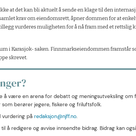
ke at det kan bli aktuelt å sende en klage til den inter
t samlet krav om eiendomsrett, åpner dommen for at enkelt
illegg vurderes muligheten for å nå fram med et rettslig k
ktum i Karasjok- saken. Finnmarkseiendommen framstår s
ppe skrevet.
inger?
 å være en arena for debatt og meningsutveksling om forv
som berører jegere, fiskere og friluftsfolk.
il vurdering på
redaksjon@njff.no
.
il å redigere og avvise innsendte bidrag. Bidrag kan også 