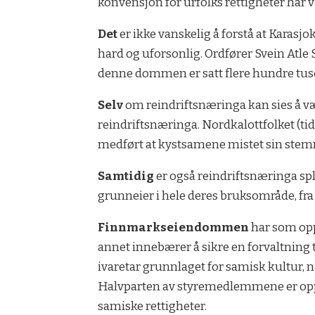
konvensjon for urfolks rettigheter har v
Det
er ikke vanskelig å forstå at Karasj
hard og uforsonlig. Ordfører Svein Atle 
denne dommen er satt flere hundre tusen
Selv
om reindriftsnæringa kan sies å v
reindriftsnæringa. Nordkalottfolket (t
medført at kystsamene mistet sin stem
Samtidig
er også reindriftsnæringa spli
grunneier i hele deres bruksområde, fra
Finnmarkseiendommen
har som opp
annet innebærer å sikre en forvaltning ti
ivaretar grunnlaget for samisk kultur,
Halvparten av styremedlemmene er opp
samiske rettigheter.