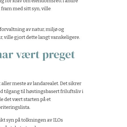
g for krav om eiendomsrett i andre
am med sitt syn, ville
forvaltning av natur, miljø og
ville gjort dette langt vanskeligere.
har vært preget
t aller meste av landarealet. Det sikrer
tilgang til høstingsbasert friluftsliv i
le det vært starten på et
iteringslista.
likt syn på tolkningen av ILOs