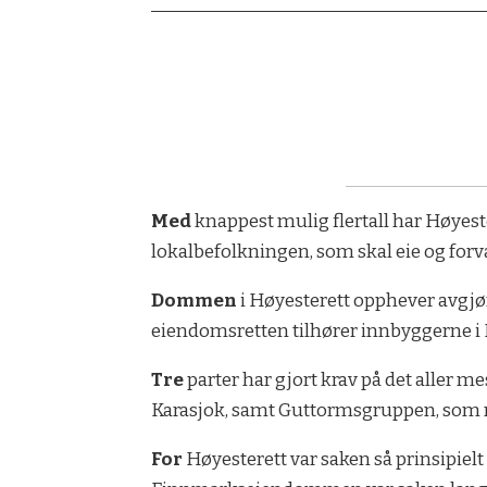
Med
knappest mulig flertall har Høyes
lokalbefolkningen, som skal eie og forval
Dommen
i Høyesterett opphever avgj
eiendomsretten tilhører innbyggerne i Ka
Tre
parter har gjort krav på det aller
Karasjok, samt Guttormsgruppen, som m
For
Høyesterett var saken så prinsipielt