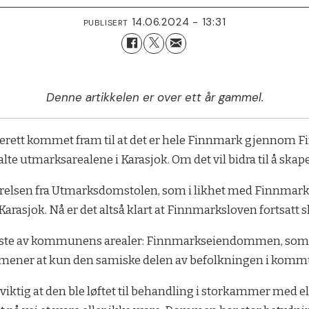
14.06.2024 - 13:31
PUBLISERT
Denne artikkelen er over ett år gammel.
terett kommet fram til at det er hele Finnmark gjennom
te utmarksarealene i Karasjok. Om det vil bidra til å skape 
ørelsen fra Utmarksdomstolen, som i likhet med Finnmar
rasjok. Nå er det altså klart at Finnmarksloven fortsatt sk
 meste av kommunens arealer: Finnmarkseiendommen, som f
ener at kun den samiske delen av befolkningen i kommu
 viktig at den ble løftet til behandling i storkammer med 