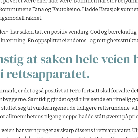
å vei et være eller ikke være. Dommen har stor betydnin
kommunene Tana og Kautokeino. Hadde Karasjok vunnet fr
gsmodell raknet.
r», har saken tatt en positiv vending. God og bærekraftig 
lnærming. En oppsplittet eiendoms- og rettighetsstruktur, 
nstig at saken hele veien 
i rettsapparatet.
mark, er det også positivt at FeFo fortsatt skal forvalte de
byggerne. Samtidig gir det også tilreisende en rimelig god 
sluttet seg til vurderingene i de tidligere rettsrundene, vil
r allmennhetens tilgang neppe hadde stått øverst på prior
 veien har vært preget av skarp dissens i rettsapparatet. U