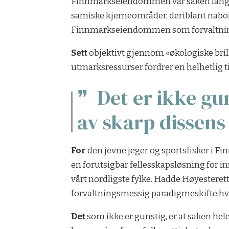
Finnmarkseiendommen var saken langt p
samiske kjerneområder, deriblant nabo
Finnmarkseiendommen som forvaltnin
Sett
objektivt gjennom «økologiske brille
utmarksressurser fordrer en helhetlig ti
Det er ikke gu
av skarp dissens 
For
den jevne jeger og sportsfisker i Finn
en forutsigbar fellesskapsløsning for inn
vårt nordligste fylke. Hadde Høyesterett 
forvaltningsmessig paradigmeskifte hvo
Det
som ikke er gunstig, er at saken hele