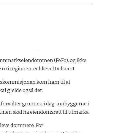
 Finnmarkseiendommen (FeFo), og ikke
ro i regionen, er likevel tvilsomt.
kskommisjonen kom fram til at
al gjelde også der.
orvalter grunnen i dag, innbyggerne i
nen skal ha eiendomsrett til utmarka.
elleve dommere. For