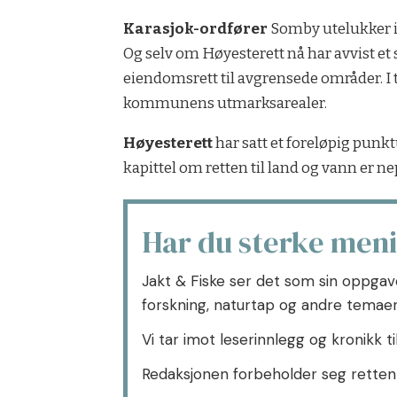
Karasjok-ordfører
Somby utelukker ik
Og selv om Høyesterett nå har avvist e
eiendomsrett til avgrensede områder. I t
kommunens utmarksarealer.
Høyesterett
har satt et foreløpig pun
kapittel om retten til land og vann er ne
Har du sterke men
Jakt & Fiske ser det som sin oppgave
forskning, naturtap og andre temaer 
Vi tar imot leserinnlegg og kronikk t
Redaksjonen forbeholder seg retten t