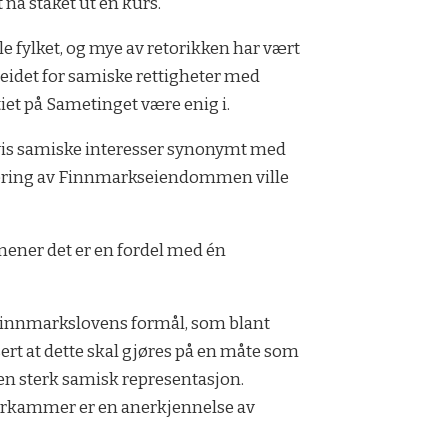
 nå staket ut en kurs.
le fylket, og mye av retorikken har vært
beidet for samiske rettigheter med
tiet på Sametinget være enig i.
vis samiske interesser synonymt med
entering av Finnmarkseiendommen ville
 mener det er en fordel med én
Finnmarkslovens formål, som blant
sert at dette skal gjøres på en måte som
en sterk samisk representasjon.
orkammer er en anerkjennelse av