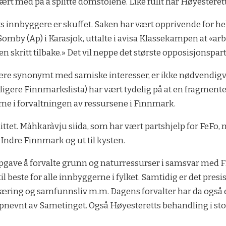
ært med på å splitte domstolene. Like fullt har Høyesterett
oks innbyggere er skuffet. Saken har vært opprivende for he
Somby (Ap) i Karasjok, uttalte i avisa Klassekampen at «ar
 skritt tilbake.» Det vil neppe det største opposisjonspar
ære synonymt med samiske interesser, er ikke nødvendig
idligere Finnmarkslista) har vært tydelig på at en fragm
me i forvaltningen av ressursene i Finnmark.
ttet. Màhkaràvju siida, som har vært partshjelp for FeFo,
 Indre Finnmark og ut til kysten.
gave å forvalte grunn og naturressurser i samsvar med 
l beste for alle innbyggerne i fylket. Samtidig er det presi
 næring og samfunnsliv m.m. Dagens forvalter har da også 
nevnt av Sametinget. Også Høyesteretts behandling i st