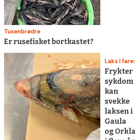
Tusenbrødre
Er rusefisket bortkastet?
Laks i fare:
Frykter
sykdom
kan
svekke
laksen i
Gaula
og Orkla