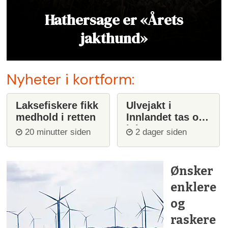
Hathersage er «Årets
jakthund»
Nyheter i kortform:
Laksefiskere fikk
Ulvejakt i
medhold i retten
Innlandet tas opp
igjen
20 minutter siden
2 dager siden
Ønsker
enklere
og
raskere