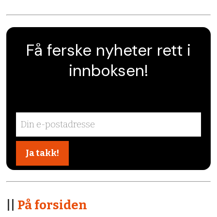
Få ferske nyheter rett i
innboksen!
||
På forsiden