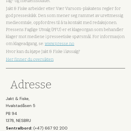
fag- og medlemsbladet.
Jakt & Fiske arbeider etter Vær Varsom-plakatens regler for
god presseskikk. Den som mener seg rammet av urettmessig
medieomtale, oppfordres til å ta kontakt med redaksjonen.
Pressens Faglige Utvalg (PFU) er et klageorgan som behandler
klager mot mediene i presseetiske spørsmål. For informasjon
om klageadgang, se:
www.presse.no
Hvor kan du kjøpe Jakt & Fiske i løssalg?
Her finner du oversikten
Adresse
Jakt & Fiske,
Hvalstadåsen 5
PB 94
1378, NESBRU
Sentralbord:
(+47) 667 92 200