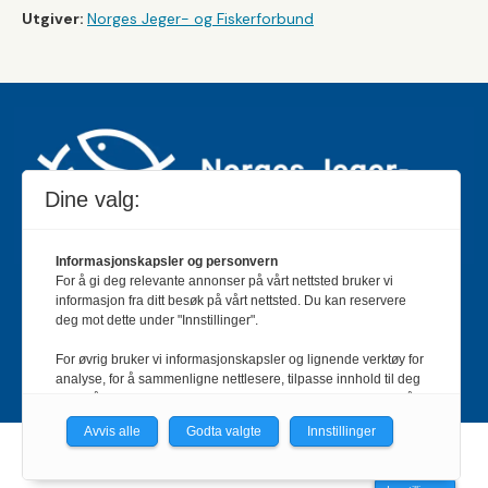
Utgiver:
Norges Jeger- og Fiskerforbund
Dine valg:
Informasjonskapsler og personvern
For å gi deg relevante annonser på vårt nettsted bruker vi
Jakt & Fiske er landets største og eldste magasin for
informasjon fra ditt besøk på vårt nettsted. Du kan reservere
jakt- og fiskeinteresserte med 195 000 månedlige
deg mot dette under "Innstillinger".
lesere og et opplag på rundt 90 000 eksemplarer.
For øvrig bruker vi informasjonskapsler og lignende verktøy for
Bladet er en månedlig publikasjon og utgis av Norges
analyse, for å sammenligne nettlesere, tilpasse innhold til deg
Jeger- og Fiskerforbund.
Meld deg inn her
.
og for å utvikle og tilby nødvendig funksjonalitet. Les mer i vår
personvernerklæring.
Avvis alle
Godta valgte
Innstillinger
Vi er med i Fagpressen-nettverket. Om du samtykker under, vil
Powered by Labrador CMS
du få relevante annonser på nettstedene til medlemmene i